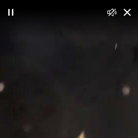
대
일
음
닫
한
시
소
기
정
거
민
지
국
정
책
브
리
핑