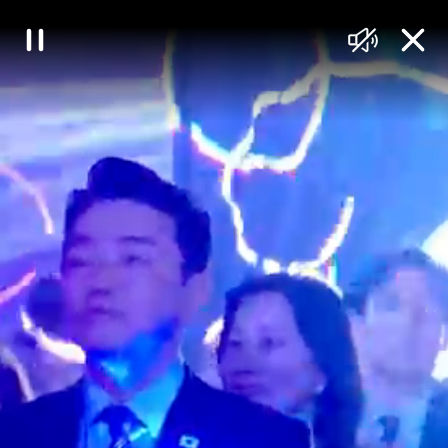
대
일
음
닫
한
시
소
기
정
거
민
지
국
정
책
브
리
핑