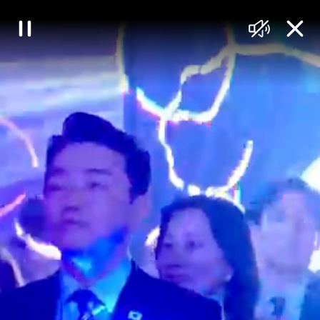
대
일
음
닫
한
시
소
기
정
거
민
지
국
정
책
브
리
핑