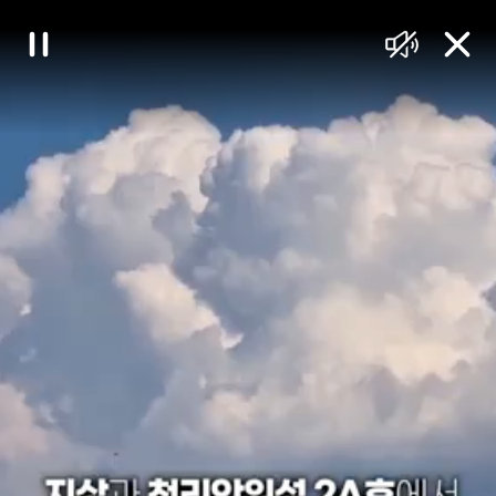
대
일
음
닫
한
시
소
기
정
거
민
지
국
정
책
브
리
핑