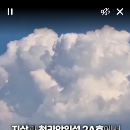
대
일
음
닫
한
시
소
기
정
거
민
지
국
정
책
브
리
핑