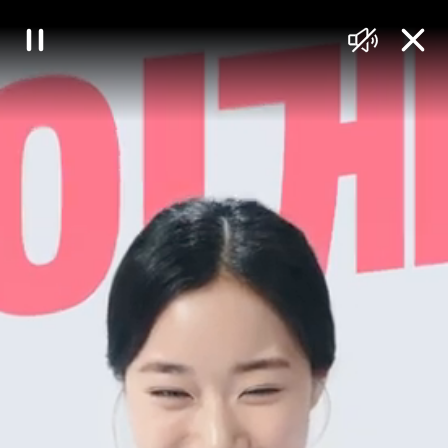
대
일
음
닫
한
시
소
기
정
거
민
지
국
정
책
브
리
핑