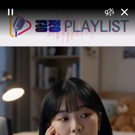
대
일
음
닫
한
시
소
기
정
거
민
지
국
정
책
브
리
핑