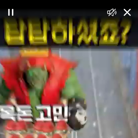
대
일
음
닫
한
시
소
기
정
거
민
지
국
정
책
브
리
핑