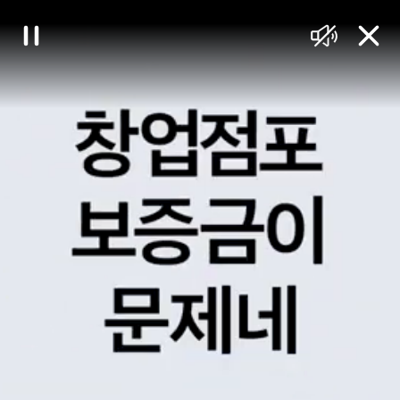
대
일
음
닫
한
시
소
기
정
거
민
지
국
정
책
브
리
핑