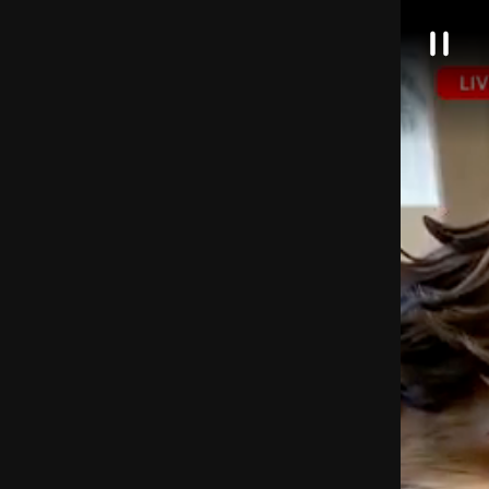
대
일
한
시
정
민
지
국
정
책
브
리
핑