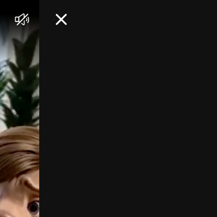
음
닫
소
기
거