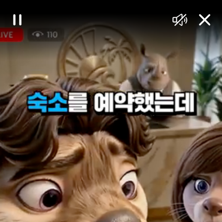
대
일
음
닫
한
시
소
기
정
거
민
지
국
정
책
브
리
핑