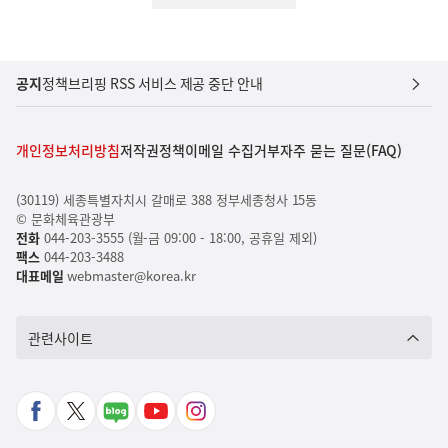
공지
정책브리핑 RSS 서비스 제공 중단 안내
개인정보처리방침
저작권정책
이메일 수집거부
자주 묻는 질문(FAQ)
(30119) 세종특별자치시 갈매로 388 정부세종청사 15동
© 문화체육관광부
전화
044-203-3555 (월-금 09:00 - 18:00, 공휴일 제외)
팩스
044-203-3488
대표메일
webmaster@korea.kr
관련사이트
페
X
네
유
인
이
바
이
튜
스