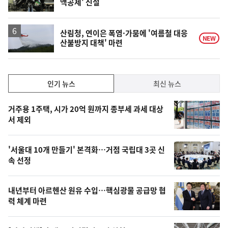
액공제' 신설
단
계
하
락
산림청, 연이은 폭염·가뭄에 '여름철 대응
NEW
산불방지 대책' 마련
인
인기 뉴스
최신 뉴스
기,
인
기
최
거주용 1주택, 시가 20억 원까지 종부세 과세 대상
뉴
서 제외
신,
스
오
'서울대 10개 만들기' 본격화…거점 국립대 3곳 신
늘
속 선정
의
영
내년부터 아르헨산 원유 수입…핵심광물 공급망 협
상
력 체계 마련
,