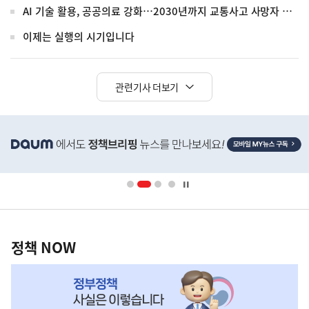
AI 기술 활용, 공공의료 강화…2030년까지 교통사고 사망자 30%↓
이제는 실행의 시기입니다
관련기사 더보기
히
단
배
너
영
정
역
책
정책 NOW
NOW,
MY
맞