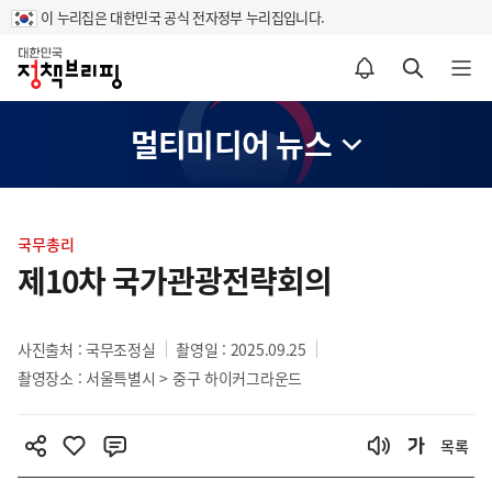
이 누리집은 대한민국 공식 전자정부 누리집입니다.
홈
알림설정 바로가기
검색 바로가기
메뉴 열기
멀티미디어 뉴스
콘
텐
국무총리
츠
제10차 국가관광전략회의
영
역
사진출처 : 국무조정실
촬영일 : 2025.09.25
촬영장소 : 서울특별시 > 중구 하이커그라운드
목록