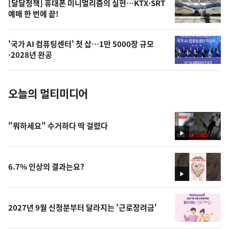
오
[달달정책] 휴대폰 미니멀리즘의 실현…KTX·SRT
예매 한 번에 끝!
늘
의
'국가 AI 컴퓨팅센터' 첫 삽…1만 5000장 규모
사
·2028년 완공
진
오늘의 멀티미디어
"뭐하세요" 수거하다 딱 걸렸다
영
상
6.7% 인상의 결과는요?
영
상
2027년 9월 신청분부터 달라지는 '근로장려금'