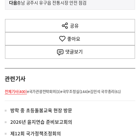
이
기
다음
충남 공주시 유구읍 전통시장 안전 점검
사
전
다
공유
열
음
기
좋아요
기
사
댓글
보기
관련기사
전체기사(400)
#국가관광전략회의(3)
#국무조정실(144)
#김민석 국무총리(61)
방학 중 초등돌봄교육 현장 방문
2026년 을지연습 준비보고회의
제12회 국가정책조정회의