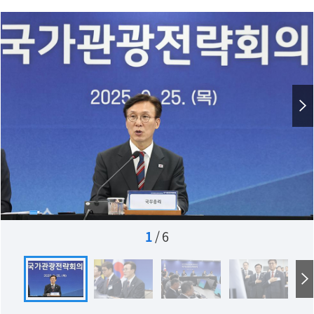
1
/
6