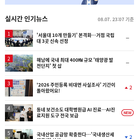
춤
뉴
실시간 인기뉴스
08.07. 23:07 기준
스
'서울대 10개 만들기' 본격화…거점 국립
순
대 3곳 신속 선정
위
동
일
해남에 국내 최대 400㎿ 규모 '태양광 발
순
전단지' 첫 삽
위
동
일
'2026 주민등록 비대면 사실조사' 기간이
2
돌아왔어요!
단
계
상
승
동네 보건소도 대학병원급 AI 진료…AI진
NEW
료지원 도구 전국 보급
국내산업 공급망 확충한다…'국내생산세
2