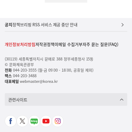
공지
정책브리핑 RSS 서비스 제공 중단 안내
개인정보처리방침
저작권정책
이메일 수집거부
자주 묻는 질문(FAQ)
(30119) 세종특별자치시 갈매로 388 정부세종청사 15동
© 문화체육관광부
전화
044-203-3555 (월-금 09:00 - 18:00, 공휴일 제외)
팩스
044-203-3488
대표메일
webmaster@korea.kr
관련사이트
페
X
네
유
인
이
바
이
튜
스