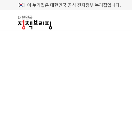
이 누리집은 대한민국 공식 전자정부 누리집입니다.
대
한
민
국
정
책
브
리
핑