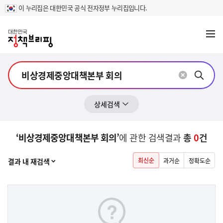
이 누리집은 대한민국 공식 전자정부 누리집입니다.
메뉴
열기
상세검색
‘비상경제중앙대책본부 회의’
에 관한 검색결과
총
0
건
열기
최신순
결과 내 재검색
과거순
정확도순