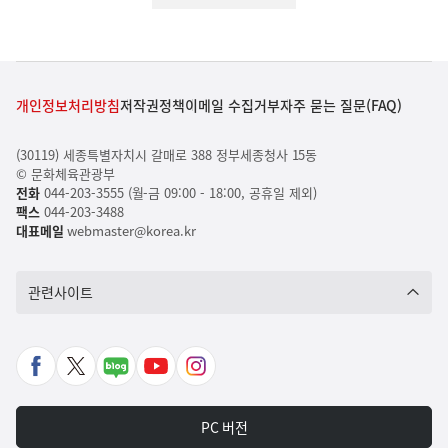
개인정보처리방침
저작권정책
이메일 수집거부
자주 묻는 질문(FAQ)
(30119) 세종특별자치시 갈매로 388 정부세종청사 15동
© 문화체육관광부
전화
044-203-3555 (월-금 09:00 - 18:00, 공휴일 제외)
팩스
044-203-3488
대표메일
webmaster@korea.kr
관련사이트
페
X
네
유
인
이
바
이
튜
스
스
로
버
브
타
PC 버전
북
가
포
바
그