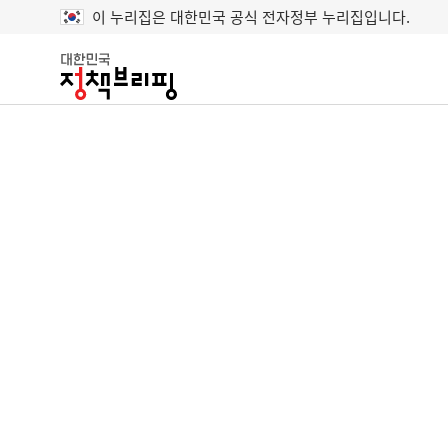
이 누리집은 대한민국 공식 전자정부 누리집입니다.
대
한
민
국
정
책
브
리
핑