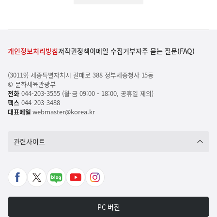
개인정보처리방침
저작권정책
이메일 수집거부
자주 묻는 질문(FAQ)
(30119) 세종특별자치시 갈매로 388 정부세종청사 15동
© 문화체육관광부
전화
044-203-3555 (월-금 09:00 - 18:00, 공휴일 제외)
팩스
044-203-3488
대표메일
webmaster@korea.kr
관련사이트
페
X
네
유
인
이
바
이
튜
스
스
로
버
브
타
PC 버전
북
가
포
바
그