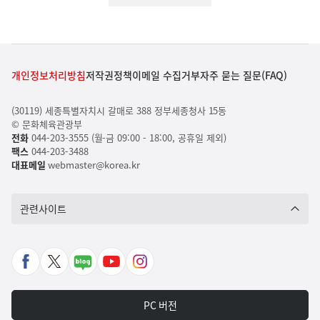
개인정보처리방침
저작권정책
이메일 수집거부
자주 묻는 질문(FAQ)
(30119) 세종특별자치시 갈매로 388 정부세종청사 15동
© 문화체육관광부
전화
044-203-3555 (월-금 09:00 - 18:00, 공휴일 제외)
팩스
044-203-3488
대표메일
webmaster@korea.kr
관련사이트
페
X
네
유
인
이
바
이
튜
스
스
로
버
브
타
PC 버전
북
가
포
바
그