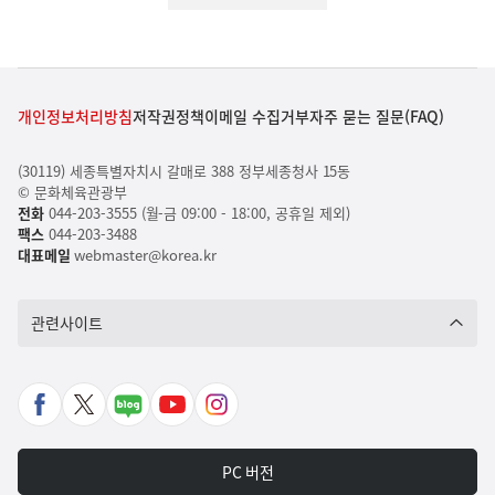
개인정보처리방침
저작권정책
이메일 수집거부
자주 묻는 질문(FAQ)
(30119) 세종특별자치시 갈매로 388 정부세종청사 15동
© 문화체육관광부
전화
044-203-3555 (월-금 09:00 - 18:00, 공휴일 제외)
팩스
044-203-3488
대표메일
webmaster@korea.kr
관련사이트
페
X
네
유
인
이
바
이
튜
스
스
로
버
브
타
PC 버전
북
가
포
바
그