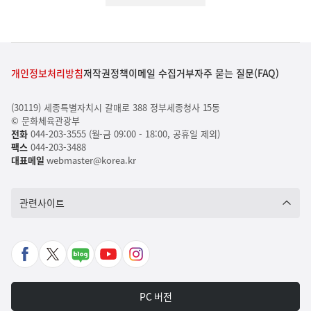
개인정보처리방침
저작권정책
이메일 수집거부
자주 묻는 질문(FAQ)
(30119) 세종특별자치시 갈매로 388 정부세종청사 15동
© 문화체육관광부
전화
044-203-3555 (월-금 09:00 - 18:00, 공휴일 제외)
팩스
044-203-3488
대표메일
webmaster@korea.kr
관련사이트
페
X
네
유
인
이
바
이
튜
스
스
로
버
브
타
PC 버전
북
가
포
바
그