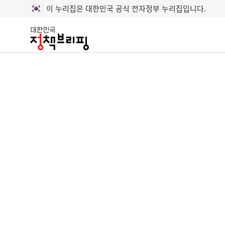
이 누리집은 대한민국 공식 전자정부 누리집입니다.
대
한
민
국
정
책
브
리
핑