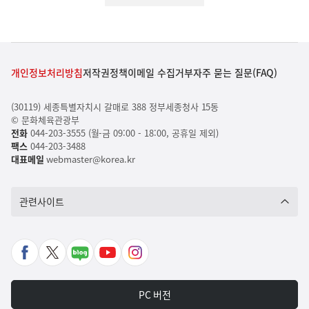
개인정보처리방침
저작권정책
이메일 수집거부
자주 묻는 질문(FAQ)
(30119) 세종특별자치시 갈매로 388 정부세종청사 15동
© 문화체육관광부
전화
044-203-3555 (월-금 09:00 - 18:00, 공휴일 제외)
팩스
044-203-3488
대표메일
webmaster@korea.kr
관련사이트
페
X
네
유
인
이
바
이
튜
스
스
로
버
브
타
PC 버전
북
가
포
바
그