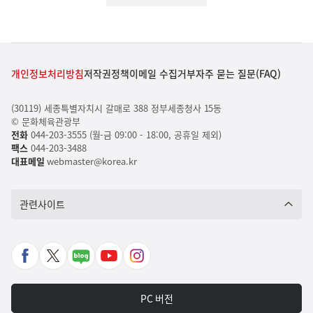
개인정보처리방침
저작권정책
이메일 수집거부
자주 묻는 질문(FAQ)
(30119) 세종특별자치시 갈매로 388 정부세종청사 15동
© 문화체육관광부
전화
044-203-3555 (월-금 09:00 - 18:00, 공휴일 제외)
팩스
044-203-3488
대표메일
webmaster@korea.kr
관련사이트
페
X
네
유
인
이
바
이
튜
스
스
로
버
브
타
PC 버전
북
가
포
바
그