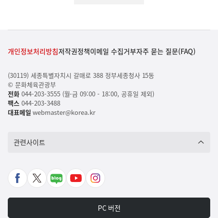
개인정보처리방침
저작권정책
이메일 수집거부
자주 묻는 질문(FAQ)
(30119) 세종특별자치시 갈매로 388 정부세종청사 15동
© 문화체육관광부
전화
044-203-3555 (월-금 09:00 - 18:00, 공휴일 제외)
팩스
044-203-3488
대표메일
webmaster@korea.kr
관련사이트
페
X
네
유
인
이
바
이
튜
스
스
로
버
브
타
PC 버전
북
가
포
바
그