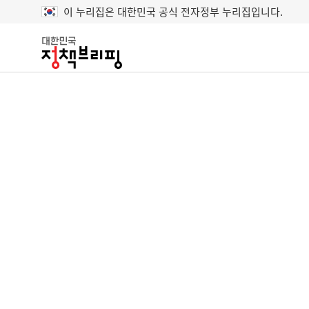
이 누리집은 대한민국 공식 전자정부 누리집입니다.
대
한
민
국
정
책
브
리
핑