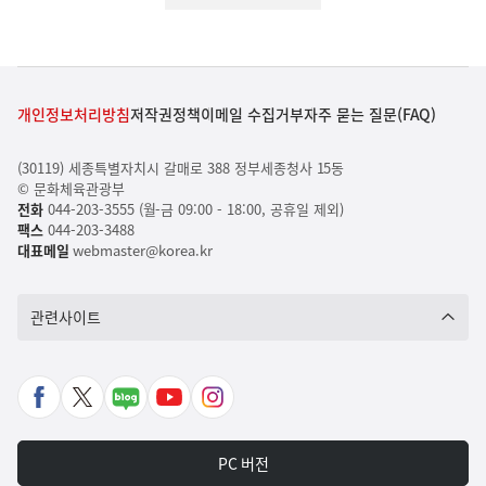
개인정보처리방침
저작권정책
이메일 수집거부
자주 묻는 질문(FAQ)
(30119) 세종특별자치시 갈매로 388 정부세종청사 15동
© 문화체육관광부
전화
044-203-3555 (월-금 09:00 - 18:00, 공휴일 제외)
팩스
044-203-3488
대표메일
webmaster@korea.kr
관련사이트
페
X
네
유
인
이
바
이
튜
스
스
로
버
브
타
PC 버전
북
가
포
바
그