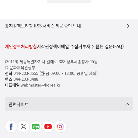
공지
정책브리핑 RSS 서비스 제공 중단 안내
개인정보처리방침
저작권정책
이메일 수집거부
자주 묻는 질문(FAQ)
(30119) 세종특별자치시 갈매로 388 정부세종청사 15동
© 문화체육관광부
전화
044-203-3555 (월-금 09:00 - 18:00, 공휴일 제외)
팩스
044-203-3488
대표메일
webmaster@korea.kr
관련사이트
페
X
네
유
인
이
바
이
튜
스