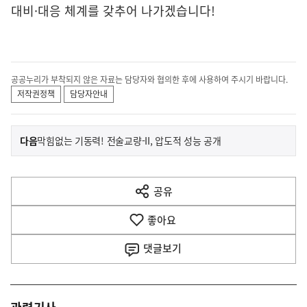
대비·대응 체계를 갖추어 나가겠습니다!
공공누리가 부착되지 않은 자료는 담당자와 협의한 후에 사용하여 주시기 바랍니다.
저작권정책
담당자안내
이
기
다음
막힘없는 기동력! 전술교량-II, 압도적 성능 공개
사
전
다
공유
열
음
기
좋아요
기
사
댓글
보기