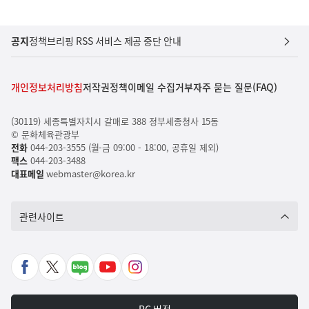
공지
정책브리핑 RSS 서비스 제공 중단 안내
개인정보처리방침
저작권정책
이메일 수집거부
자주 묻는 질문(FAQ)
(30119) 세종특별자치시 갈매로 388 정부세종청사 15동
© 문화체육관광부
전화
044-203-3555 (월-금 09:00 - 18:00, 공휴일 제외)
팩스
044-203-3488
대표메일
webmaster@korea.kr
관련사이트
페
X
네
유
인
이
바
이
튜
스
스
로
버
브
타