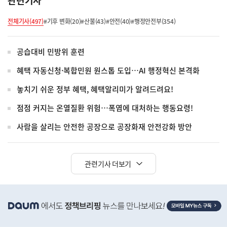
관련기사
전체기사(497)
#기후 변화(20)
#산불(43)
#안전(40)
#행정안전부(354)
공습대비 민방위 훈련
혜택 자동신청·복합민원 원스톱 도입…AI 행정혁신 본격화
놓치기 쉬운 정부 혜택, 혜택알리미가 알려드려요!
점점 커지는 온열질환 위험…폭염에 대처하는 행동요령!
사람을 살리는 안전한 공장으로 공장화재 안전강화 방안
관련기사 더보기
히
단
배