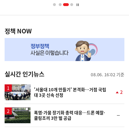
너
영
정
역
책
정책 NOW
NOW,
MY
맞
춤
뉴
실시간 인기뉴스
08.06. 16:02 기준
스
'서울대 10개 만들기' 본격화…거점 국립
2
대 3곳 신속 선정
단
계
상
승
폭염·가뭄 장기화 총력 대응…드론 예찰·
순
쿨링조끼 3만 벌 공급
위
동
일