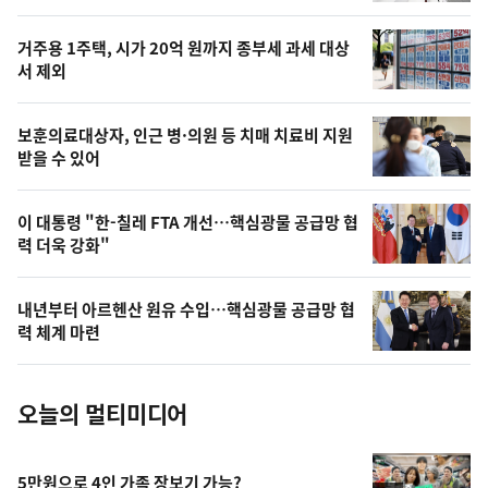
스
오
거주용 1주택, 시가 20억 원까지 종부세 과세 대상
늘
서 제외
의
영
보훈의료대상자, 인근 병·의원 등 치매 치료비 지원
상
받을 수 있어
,
오
이 대통령 "한-칠레 FTA 개선…핵심광물 공급망 협
력 더욱 강화"
늘
의
내년부터 아르헨산 원유 수입…핵심광물 공급망 협
사
력 체계 마련
진
오늘의 멀티미디어
5만원으로 4인 가족 장보기 가능?