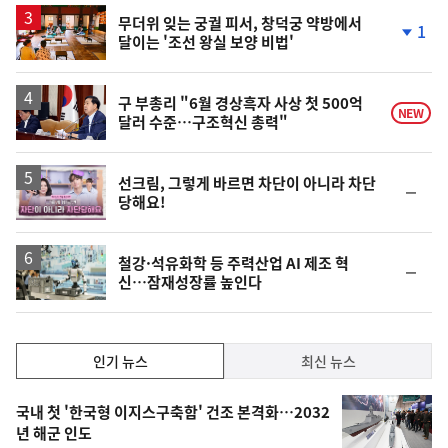
무더위 잊는 궁궐 피서, 창덕궁 약방에서
1
달이는 '조선 왕실 보양 비법'
단
계
하
락
구 부총리 "6월 경상흑자 사상 첫 500억
NEW
달러 수준…구조혁신 총력"
영
선크림, 그렇게 바르면 차단이 아니라 차단
순
당해요!
상
위
동
일
철강·석유화학 등 주력산업 AI 제조 혁
순
신…잠재성장률 높인다
위
동
일
인
인기 뉴스
최신 뉴스
기,
인
기
최
국내 첫 '한국형 이지스구축함' 건조 본격화…2032
뉴
년 해군 인도
신,