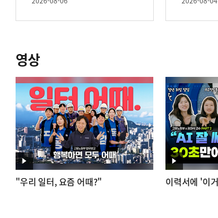
2026-08-06
2026-08-04
영상
영
영
"우리 일터, 요즘 어때?"
이력서에 '이거
상
상