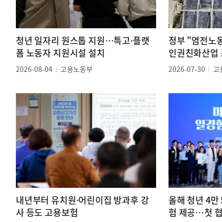
청년 일자리 원스톱 지원…특고·플랫
정부 "염전노
폼 노동자 지원시설 설치
인권친화산업 
2026-08-04
고용노동부
2026-07-30
고
내년부터 유치원·어린이집 방과후 강
올해 청년 4만
사 등도 고용보험
험 제공…첫 