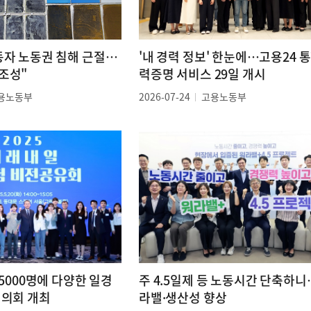
동자 노동권 침해 근절…
'내 경력 정보' 한눈에…고용24 
조성"
력증명 서비스 29일 개시
용노동부
2026-07-24
고용노동부
 5000명에 다양한 일경
주 4.5일제 등 노동시간 단축하
협의회 개최
라밸·생산성 향상