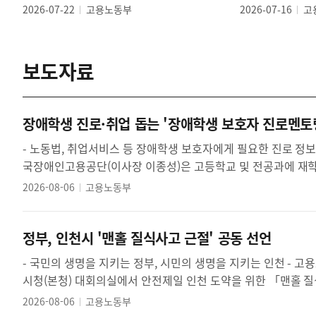
2026-07-22
고용노동부
2026-07-16
고
보도자료
장애학생 진로·취업 돕는 '장애학생 보호자 진로멘토링
- 노동법, 취업서비스 등 장애학생 보호자에게 필요한 진로 정보 제공 - 조회수 2,006회, 장애인직업능력평가포털에서 다시
국장애인고용공단(이사장 이종성)은 고등학교 및 전공과에 재학 
로멘토링'을 성공적으로 마쳤다고 ...
2026-08-06
고용노동부
정부, 인천시 '맨홀 질식사고 근절' 공동 선언
- 국민의 생명을 지키는 정부, 시민의 생명을 지키는 인천 - 고용노동부(장관 김영훈)와 인천광역시(시장 박찬대)는 8월 6일(목) 인천광역
시청(본청) 대회의실에서 안전제일 인천 도약을 위한 「맨홀 
작업의 중대재해 근절을 위해 적극...
2026-08-06
고용노동부