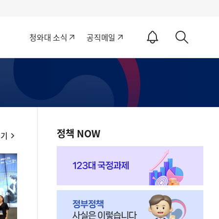
알
청와대 소식
공직메일
림
상
ON
세
검
색
정책 NOW
보기