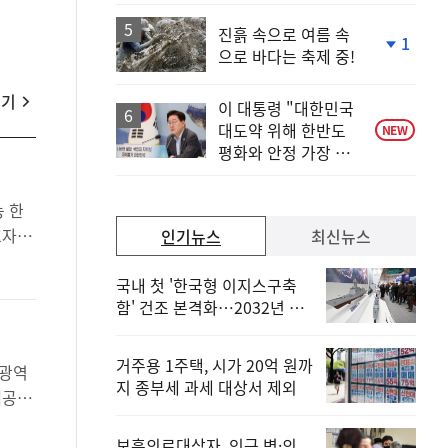
하
락
진흙 속으로 여름 속
1
으로 바다는 축제 중!
단
계
하
보기
이 대통령 "대한민국
락
대도약 위해 한반도
NEW
평화와 안정 가장 중
요"
자 진
인기뉴스
최신뉴스
국내 첫 '한국형 이지스구축
함' 건조 본격화…2032년 해
군 인도
거주용 1주택, 시가 20억 원까
지 종부세 과세 대상서 제외
폐공간
보훈의료대상자, 인근 병·의