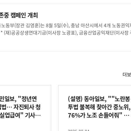
동존중 캠페인 개최
,
더
사
실
은
이
국민일보, "정년연
(설명) 동아일보, ""노란봉
렇
습
입법… 자진퇴사 청
투법 불복해 찾아간 중노위,
니
 실업급여" 기사관
76%가 노조 손들어줘" 기
다
사관련