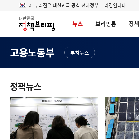
이 누리집은 대한민국 공식 전자정부 누리집입니다.
뉴스
브리핑룸
정
대
한
민
국
고용노동부
정
부처뉴스
책
브
리
콘
핑
텐
정책뉴스
츠
영
역