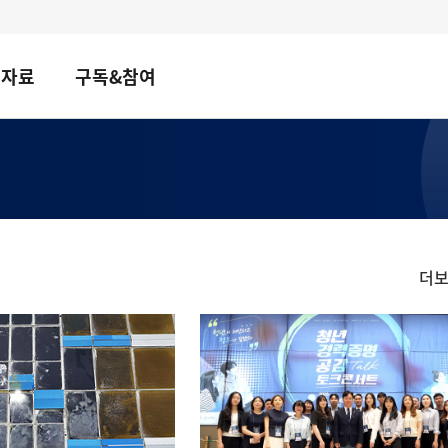
책자료
구독&참여
더
정
책
뉴
스