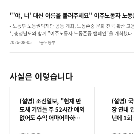
"'야, 너' 대신 이름을 불러주세요" 이주노동자 노
- 노동부·노동권익재단 공동 개최, 노동존중 문화 전국 확산 고용노동부(장관 김영훈)는 8월 5일(수), 충남 아산시에서 4개 노동권익재단
*, 충청남도와 함께 "이주노동자 노동존중 캠페인"을 개최했다. * (재)공공상생연대기금(이사장 노광표), 금융산업공익재단(이사장 주완)
사무금융우분...
2026-08-05
고용노동부
사실은 이렇습니다
(설명) 조선일보, "현재 반
(설명) 
도체 기업들 주 52시간 예외
장 연내 
없어도 수익 어마어마하더
년에 1회
라" 기사 등 관련
련