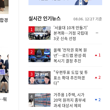
실시간 인기뉴스
08.06. 12:27 기준
통합경
'서울대 10개 만들기'
순
본격화…거점 국립대
위
3곳 신속 선정
동
일
올해 '전작권 회복 원
1
년'…로드맵 완성·회
단
복시기 결정 추진
계
상
승
"우편투표 도입 및 투
2
표소 확대 추진하겠
단
다"
계
상
승
거주용 1주택, 시가
니…워
2
20억 원까지 종부세
단
과세 대상서 제외
계