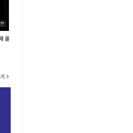
때 올
보기