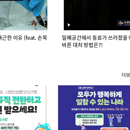
영
근한 이유 (feat. 손목
밀폐공간에서 동료가 쓰러졌을 
상
바른 대처 방법은?!
더
카
드/
한
컷