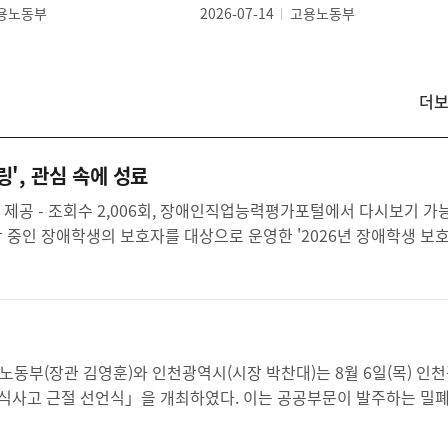
용노동부
2026-07-14
고용노동부
더
보
도
자
료
', 관심 속에 성료
보기 가능 한
중인 장애학생의 보호자를 대상으로 운영한 '2026년 장애학생 보호
질식사고 근절 선언식」을 개최하였다. 이는 공공부문이 발주하는 밀