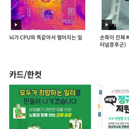
영
영
뇌가 CPU와 똑같아서 벌어지는 일
손목이 진짜 뻐
상
상
터널증후군)
카드/한컷