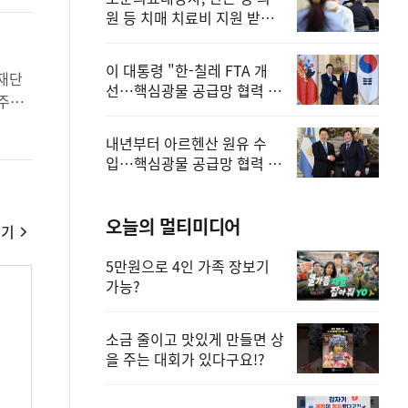
원 등 치매 치료비 지원 받을
수 있어
이 대통령 "한-칠레 FTA 개
선…핵심광물 공급망 협력 더
욱 강화"
내년부터 아르헨산 원유 수
입…핵심광물 공급망 협력 체
계 마련
오늘의 멀티미디어
보기
5만원으로 4인 가족 장보기
가능?
소금 줄이고 맛있게 만들면 상
을 주는 대회가 있다구요!?