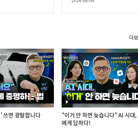
2026-08-04
더
영
상
영
' 쓰면 광탈합니다
"이거 안 하면 늦습니다" AI 시대,
상
에게 답하다!