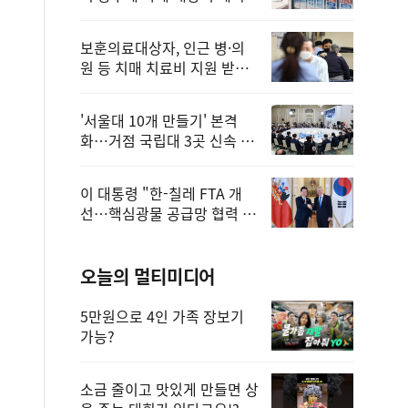
보훈의료대상자, 인근 병·의
원 등 치매 치료비 지원 받을
수 있어
'서울대 10개 만들기' 본격
화…거점 국립대 3곳 신속 선
정
이 대통령 "한-칠레 FTA 개
선…핵심광물 공급망 협력 더
욱 강화"
오늘의 멀티미디어
5만원으로 4인 가족 장보기
가능?
소금 줄이고 맛있게 만들면 상