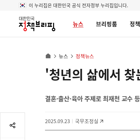
이 누리집은 대한민국 공식 전자정부 누리집입니다.
뉴스
브리핑룸
정
대
한
민
국
정
사
뉴스
정책뉴스
책
홈
브
이
으
'청년의 삶에서 찾
콘
리
트
로
핑
텐
이
츠
동
영
결혼·출산·육아 주제로 최재천 교수 
경
역
로
2025.09.23
국무조정실
공
유