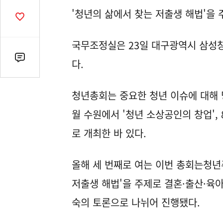
열
'청년의 삶에서 찾는 저출생 해법'을
기
공
감
수
국무조정실은 23일 대구광역시 삼성
댓
다.
글
수
청년총회는 중요한 청년 이슈에 대해 
(클
릭
월 수원에서 '청년 소상공인의 창업',
시
로 개최한 바 있다.
댓
글
로
올해 세 번째로 여는 이번 총회는청년주
이
동)
저출생 해법'을 주제로 결혼·출산·육
숙의 토론으로 나뉘어 진행됐다.