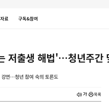
책자료
구독&참여
는 저출생 해법'…청년주간 
등 강연…청년 참여 숙의 토론도
시작
열기
목록