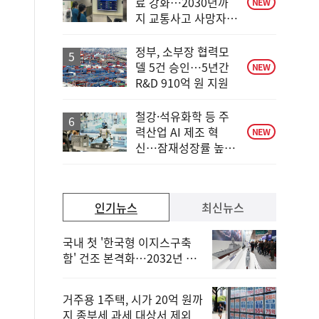
료 강화…2030년까
NEW
지 교통사고 사망자
30%↓
정부, 소부장 협력모
델 5건 승인…5년간
NEW
R&D 910억 원 지원
철강·석유화학 등 주
력산업 AI 제조 혁
NEW
신…잠재성장률 높인
다
인기뉴스
최신뉴스
국내 첫 '한국형 이지스구축
함' 건조 본격화…2032년 해
군 인도
거주용 1주택, 시가 20억 원까
지 종부세 과세 대상서 제외