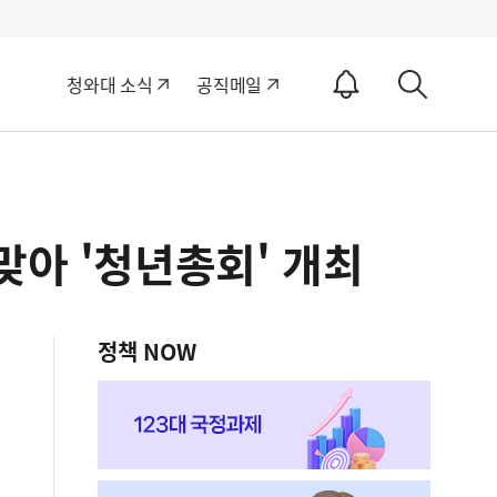
알
청와대 소식
공직메일
림
상
ON
세
검
색
맞아 '청년총회' 개최
정책 NOW