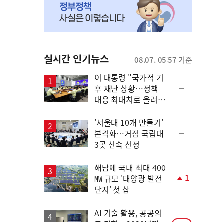
실시간 인기뉴스
08.07. 05:57 기준
이 대통령 "국가적 기
순
후 재난 상황…정책
위
대응 최대치로 올려
동
야"
일
'서울대 10개 만들기'
순
본격화…거점 국립대
위
3곳 신속 선정
동
일
해남에 국내 최대 400
1
㎿ 규모 '태양광 발전
단
단지' 첫 삽
계
상
승
AI 기술 활용, 공공의