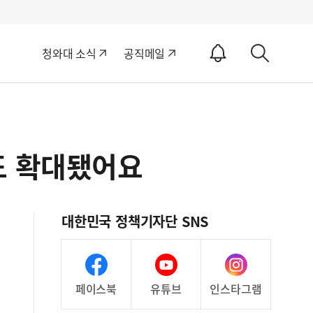
알
청와대 소식
공직메일
림
상
ON
세
검
색
도 확대됐어요
대한민국 정책기자단 SNS
페이스북
유튜브
인스타그램