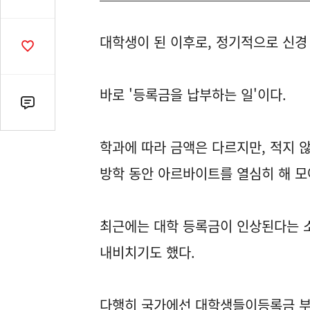
유
열
대학생이 된 이후로, 정기적으로 신경 
기
공
감
수
바로 '등록금을 납부하는 일'이다.
댓
글
수
학과에 따라 금액은 다르지만, 적지 
(클
방학 동안 아르바이트를 열심히 해 모
릭
시
댓
최근에는 대학 등록금이 인상된다는 
글
로
내비치기도 했다.
이
동)
다행히 국가에선 대학생들이등록금 부