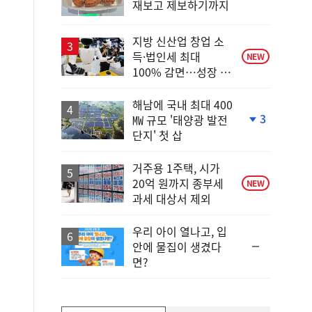
재보고 제보하기까지
위
동
일
지방 신산업 창업 소
득·법인세 최대
NEW
100% 감면…성장 지
원 강화
해남에 국내 최대 400
3
㎿ 규모 '태양광 발전
단
단지' 첫 삽
계
하
락
거주용 1주택, 시가
20억 원까지 종부세
NEW
과세 대상서 제외
우리 아이 열나고, 입
순
안에 물집이 생겼다
위
면?
동
일