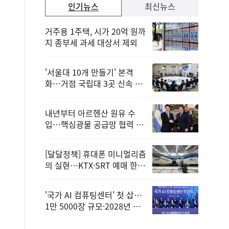
인기뉴스
최신뉴스
거주용 1주택, 시가 20억 원까
지 종부세 과세 대상서 제외
'서울대 10개 만들기' 본격
화…거점 국립대 3곳 신속 선
정
내년부터 아르헨산 원유 수
입…핵심광물 공급망 협력 체
계 마련
[달달정책] 휴대폰 미니멀리즘
의 실현…KTX·SRT 예매 한
번에 끝!
'국가 AI 컴퓨팅센터' 첫 삽…
1만 5000장 규모·2028년 완
공