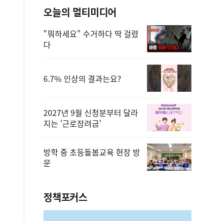
오늘의 멀티미디어
"뭐하세요" 수거하다 딱 걸렸
다
6.7% 인상의 결과는요?
2027년 9월 신청분부터 달라
지는 '근로장려금'
방학 중 초등돌봄교육 현장 방
문
정책포커스