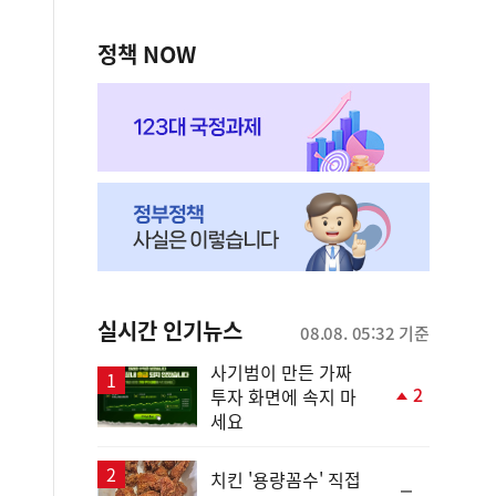
정책 NOW
실시간 인기뉴스
08.08. 05:32 기준
사기범이 만든 가짜
2
투자 화면에 속지 마
단
세요
계
상
승
치킨 '용량꼼수' 직접
순