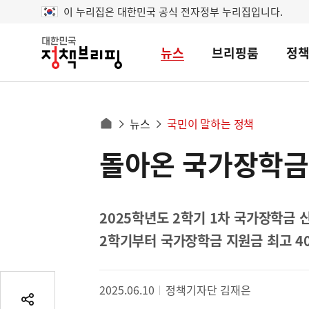
이 누리집은 대한민국 공식 전자정부 누리집입니다.
뉴스
브리핑룸
정
대
한
민
국
정
사
뉴스
국민이 말하는 정책
책
홈
브
이
으
돌아온 국가장학금
콘
리
트
로
핑
텐
이
츠
동
영
2025학년도 2학기 1차 국가장학금 신청
경
역
2학기부터 국가장학금 지원금 최고 4
로
2025.06.10
정책기자단 김재은
공