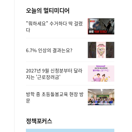
오늘의 멀티미디어
"뭐하세요" 수거하다 딱 걸렸
다
6.7% 인상의 결과는요?
2027년 9월 신청분부터 달라
지는 '근로장려금'
방학 중 초등돌봄교육 현장 방
문
정책포커스