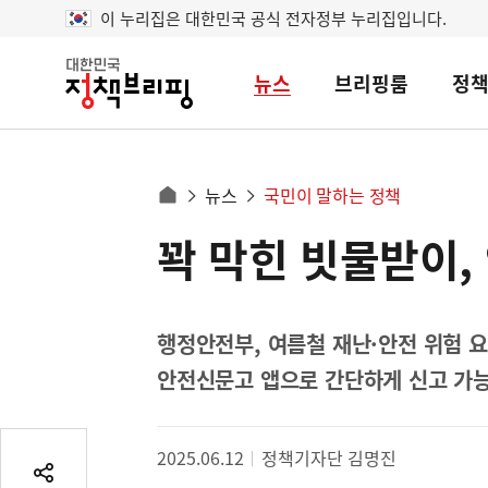
이 누리집은 대한민국 공식 전자정부 누리집입니다.
뉴스
브리핑룸
정
대
한
민
국
정
사
뉴스
국민이 말하는 정책
책
홈
브
이
으
꽉 막힌 빗물받이
콘
리
트
로
핑
텐
이
츠
동
영
행정안전부, 여름철 재난·안전 위험 요소
경
역
안전신문고 앱으로 간단하게 신고 가
로
2025.06.12
정책기자단 김명진
공