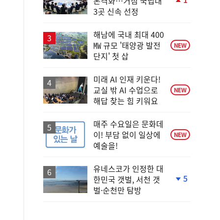
본격화…거점 국립대
단
3곳 신속 선정
계
상
승
해남에 국내 최대 400
㎿ 규모 '태양광 발전
NEW
단지' 첫 삽
미래 AI 인재 키운다!
교실 밖 AI 수업으로
NEW
해답 찾는 힘 키워요
매주 수요일은 문화데
이! 부담 없이 일상에
NEW
예술을!
유네스코가 인정한 대
5
한민국 갯벌, 서천 갯
단
벌·순천만 탐방
계
하
락