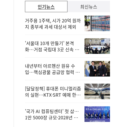
인기뉴스
최신뉴스
거주용 1주택, 시가 20억 원까
지 종부세 과세 대상서 제외
'서울대 10개 만들기' 본격
화…거점 국립대 3곳 신속 선
정
내년부터 아르헨산 원유 수
입…핵심광물 공급망 협력 체
계 마련
[달달정책] 휴대폰 미니멀리즘
의 실현…KTX·SRT 예매 한
번에 끝!
'국가 AI 컴퓨팅센터' 첫 삽…
1만 5000장 규모·2028년 완
공