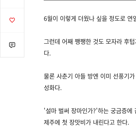
유
열
6월이 이렇게 더웠나 싶을 정도로 연
기
공
감
수
그런데 어째 쨍쨍한 것도 모자라 후텁
댓
다.
글
수
(클
물론 사춘기 아들 방엔 이미 선풍기가
릭
시
성화다.
댓
글
로
'설마 벌써 장마인가?'하는 궁금증에 
이
동)
제주에 첫 장맛비가 내린다고 한다.