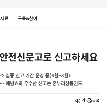
책자료
구독&참여
, 안전신문고로 신고하세요
 집중 신고 기간 운영 중(6월~8월).
능…예방효과 우수한 신고는 온누리상품권도.
시작
열기
목록