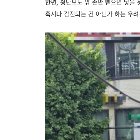
한편, 횡단보도 앞 손만 뻗으면 닿을
혹시나 감전되는 건 아닌가 하는 우려