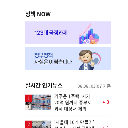
정책 NOW
실시간 인기뉴스
08.08. 03:07 기준
거주용 1주택, 시가
3
20억 원까지 종부세
단
과세 대상서 제외
계
상
승
'서울대 10개 만들기'
1