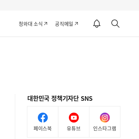
알
청와대 소식
공직메일
림
상
ON
세
검
색
대한민국 정책기자단 SNS
페이스북
유튜브
인스타그램