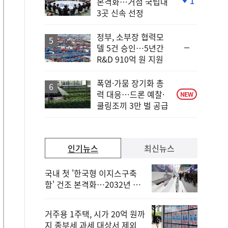
1
본격화…거점 국립대
단
3곳 신속 선정
계
하
락
정부, 소부장 협력모
순
델 5건 승인…5년간
위
R&D 910억 원 지원
동
일
폭염·가뭄 장기화 총
력 대응…드론 예찰·
NEW
쿨링조끼 3만 벌 공급
인기뉴스
최신뉴스
국내 첫 '한국형 이지스구축
함' 건조 본격화…2032년 해
군 인도
거주용 1주택, 시가 20억 원까
지 종부세 과세 대상서 제외