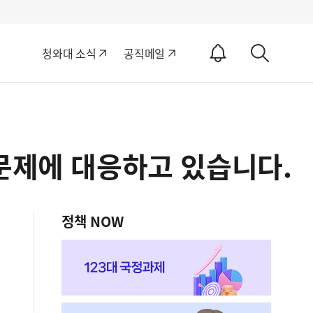
알
청와대 소식
공직메일
림
상
ON
세
검
색
문제에 대응하고 있습니다.
정책 NOW