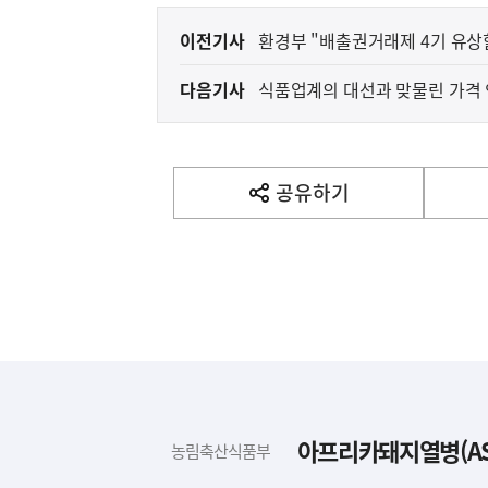
이
이전기사
환경부 "배출권거래제 4기 유상
전
다음기사
식품업계의 대선과 맞물린 가격 
다
음
기
사
공유하기
열
기
영
역
하
단
배
아프리카돼지열병(AS
농림축산식품부
너