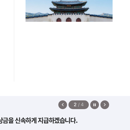
정지
이
다
2
/
4
전
음
보상금을 신속하게 지급하겠습니다.
보
보
기
기