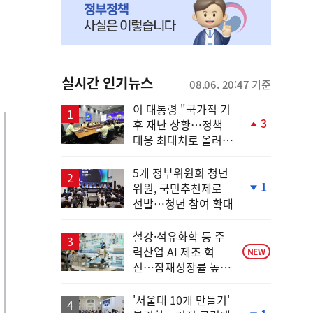
실시간 인기뉴스
08.06. 20:47 기준
이 대통령 "국가적 기
3
후 재난 상황…정책
단
대응 최대치로 올려
계
야"
상
승
5개 정부위원회 청년
1
위원, 국민추천제로
단
선발…청년 참여 확대
계
하
락
철강·석유화학 등 주
력산업 AI 제조 혁
NEW
신…잠재성장률 높인
다
'서울대 10개 만들기'