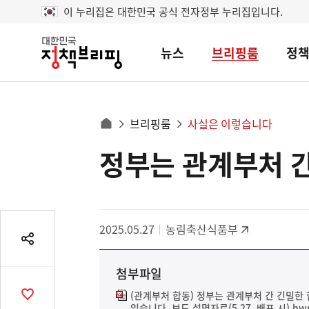
이 누리집은 대한민국 공식 전자정부 누리집입니다.
뉴스
브리핑룸
정
대
한
민
국
정
사
브리핑룸
사실은 이렇습니다
책
홈
브
이
으
정부는 관계부처 간
콘
리
트
로
핑
텐
이
츠
동
영
경
2025.05.27
농림축산식품부
역
로
공
유
첨부파일
열
기
(관계부처 합동) 정부는 관계부처 간 긴밀한
공
있습니다. 보도 설명자료(5.27. 배포 시).hw