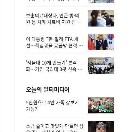
보훈의료대상자, 인근 병·의
원 등 치매 치료비 지원 받을
수 있어
이 대통령 "한-칠레 FTA 개
선…핵심광물 공급망 협력 더
욱 강화"
'서울대 10개 만들기' 본격
화…거점 국립대 3곳 신속 선
정
오늘의 멀티미디어
5만원으로 4인 가족 장보기
가능?
소금 줄이고 맛있게 만들면 상