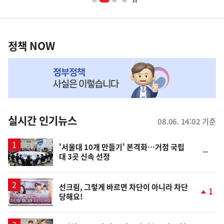
너
영
정
역
책
정책 NOW
NOW,
MY
맞
춤
뉴
실시간 인기뉴스
08.06. 14:02 기준
스
'서울대 10개 만들기' 본격화…거점 국립
순
대 3곳 신속 선정
위
동
일
영
선크림, 그렇게 바르면 차단이 아니라 차단
1
당해요!
상
단
계
상