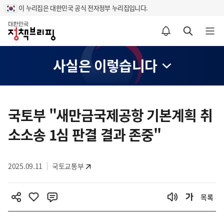
이 누리집은 대한민국 공식 전자정부 누리집입니다.
홈
알림설정 바로가기
검색 바로가기
메뉴 열기
사실은 이렇습니다
콘
텐
국토부 "새만금국제공항 기본계획 취
츠
소소송 1심 판결 결과 존중"
영
역
2025.09.11
국토교통부
목록