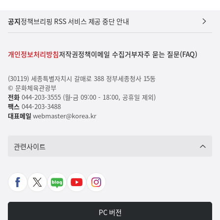
공지
정책브리핑 RSS 서비스 제공 중단 안내
개인정보처리방침
저작권정책
이메일 수집거부
자주 묻는 질문(FAQ)
(30119) 세종특별자치시 갈매로 388 정부세종청사 15동
© 문화체육관광부
전화
044-203-3555 (월-금 09:00 - 18:00, 공휴일 제외)
팩스
044-203-3488
대표메일
webmaster@korea.kr
관련사이트
페
X
네
유
인
이
바
이
튜
스
스
로
버
브
타
PC 버전
북
가
포
바
그