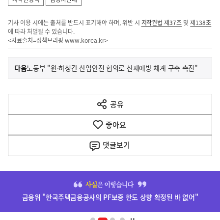
기사 이용 시에는 출처를 반드시 표기해야 하며, 위반 시
저작권법 제37조
및
제138조
에 따라 처벌될 수 있습니다.
<자료출처=정책브리핑
www.korea.kr
>
이
기
다음
노동부 "원·하청간 산업안전 협의로 산재예방 체계 구축 촉진"
사
전
다
공유
열
음
기
좋아요
기
사
댓글
보기
히
단
금융위 "한국주택금융공사의 PF보증 한도 상향 확정된 바 없어"
배