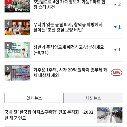
승
영
5만원으로 4인 가족 장보기 가능? 마트 현
2
장 습격 사건
상
단
계
상
승
무더위 잊는 궁궐 피서, 창덕궁 약방에서
1
달이는 '조선 왕실 보양 비법'
단
계
하
락
상반기 주식양도세 예정신고·납부하세요
1
(~8/31)
단
계
하
락
거주용 1주택, 시가 20억 원까지 종부세 과
NEW
세 대상서 제외
인
인기 뉴스
최신 뉴스
기,
인
기
최
국내 첫 '한국형 이지스구축함' 건조 본격화…2032
뉴
년 해군 인도
신,
스