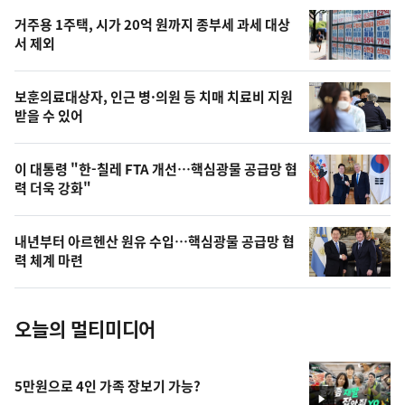
오
거주용 1주택, 시가 20억 원까지 종부세 과세 대상
늘
서 제외
의
영
보훈의료대상자, 인근 병·의원 등 치매 치료비 지원
상
받을 수 있어
,
오
이 대통령 "한-칠레 FTA 개선…핵심광물 공급망 협
력 더욱 강화"
늘
의
내년부터 아르헨산 원유 수입…핵심광물 공급망 협
사
력 체계 마련
진
오늘의 멀티미디어
5만원으로 4인 가족 장보기 가능?