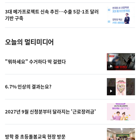
의
3대 메가프로젝트 신속 추진…수출 5강·1조 달러
사
기반 구축
진
오늘의 멀티미디어
"뭐하세요" 수거하다 딱 걸렸다
영
상
6.7% 인상의 결과는요?
영
상
2027년 9월 신청분부터 달라지는 '근로장려금'
방학 중 초등돌봄교육 현장 방문