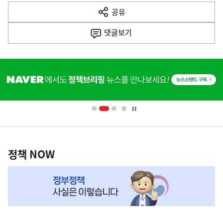
다
공유
열
음
기
댓글
보기
기
사
히
단
배
너
영
정
역
책
정책 NOW
NOW,
MY
맞
춤