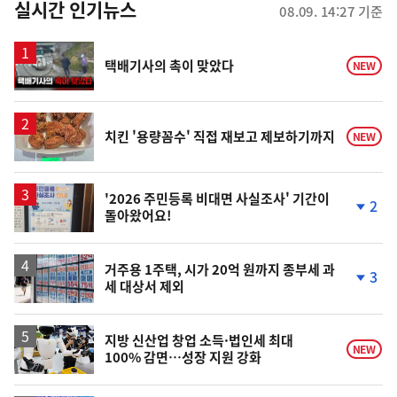
뉴
실시간 인기뉴스
08.09. 14:27 기준
스
영
택배기사의 촉이 맞았다
NEW
상
치킨 '용량꼼수' 직접 재보고 제보하기까지
NEW
'2026 주민등록 비대면 사실조사' 기간이
2
돌아왔어요!
단
계
하
락
거주용 1주택, 시가 20억 원까지 종부세 과
3
세 대상서 제외
단
계
하
락
지방 신산업 창업 소득·법인세 최대
NEW
100% 감면…성장 지원 강화