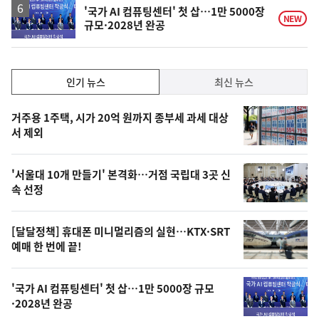
'국가 AI 컴퓨팅센터' 첫 삽…1만 5000장
NEW
규모·2028년 완공
인
인기 뉴스
최신 뉴스
기,
인
기
최
거주용 1주택, 시가 20억 원까지 종부세 과세 대상
뉴
서 제외
신,
스
오
'서울대 10개 만들기' 본격화…거점 국립대 3곳 신
늘
속 선정
의
영
[달달정책] 휴대폰 미니멀리즘의 실현…KTX·SRT
상
예매 한 번에 끝!
,
오
'국가 AI 컴퓨팅센터' 첫 삽…1만 5000장 규모
·2028년 완공
늘