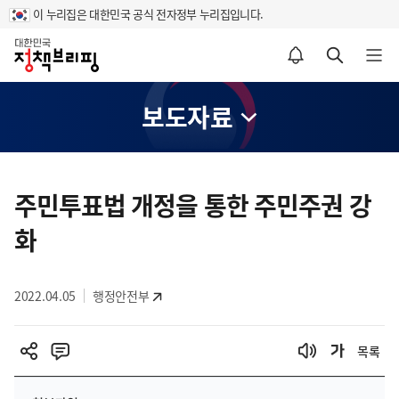
이 누리집은 대한민국 공식 전자정부 누리집입니다.
홈
알림설정 바로가기
검색 바로가기
메뉴 열기
보도자료
콘
텐
주민투표법 개정을 통한 주민주권 강
츠
화
영
역
2022.04.05
행정안전부
목록