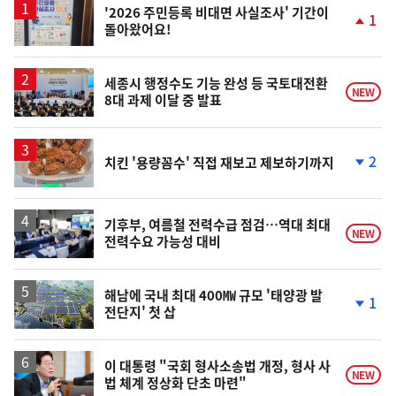
'2026 주민등록 비대면 사실조사' 기간이
1
돌아왔어요!
단
계
상
승
세종시 행정수도 기능 완성 등 국토대전환
NEW
8대 과제 이달 중 발표
2
치킨 '용량꼼수' 직접 재보고 제보하기까지
단
계
하
락
기후부, 여름철 전력수급 점검…역대 최대
NEW
전력수요 가능성 대비
해남에 국내 최대 400㎿ 규모 '태양광 발
1
전단지' 첫 삽
단
계
하
락
이 대통령 "국회 형사소송법 개정, 형사 사
NEW
법 체계 정상화 단초 마련"