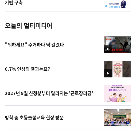
사
기반 구축
진
오늘의 멀티미디어
"뭐하세요" 수거하다 딱 걸렸다
영
상
6.7% 인상의 결과는요?
영
상
2027년 9월 신청분부터 달라지는 '근로장려금'
방학 중 초등돌봄교육 현장 방문