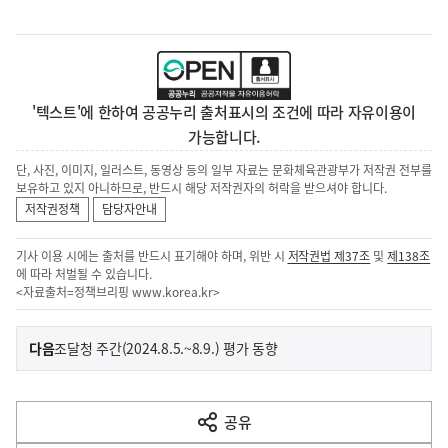
'텍스트'에 한하여 공공누리 출처표시의 조건에 따라 자유이용이
가능합니다.
단, 사진, 이미지, 일러스트, 동영상 등의 일부 자료는 문화체육관광부가 저작권 전부를
보유하고 있지 아니하므로, 반드시 해당 저작권자의 허락을 받으셔야 합니다.
저작권정책
담당자안내
기사 이용 시에는 출처를 반드시 표기해야 하며, 위반 시
저작권법 제37조
및
제138조
에 따라 처벌될 수 있습니다.
<자료출처=정책브리핑
www.korea.kr
>
이
기
다음
조달청 주간(2024.8.5.~8.9.) 평가 동향
사
전
다
공유
열
음