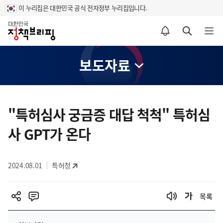
이 누리집은 대한민국 공식 전자정부 누리집입니다.
홈
알림설정 바로가기
검색 바로가기
메뉴 열기
보도자료
콘
텐
"특허심사 궁금증 대답 척척" 특허심
츠
사 GPT가 온다
영
역
2024.08.01
특허청
목록