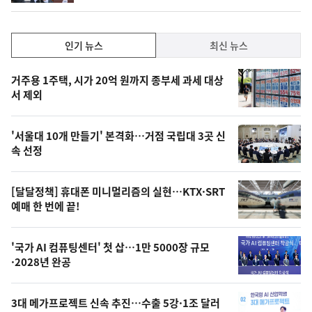
인
인기 뉴스
최신 뉴스
기,
인
기
최
거주용 1주택, 시가 20억 원까지 종부세 과세 대상
뉴
서 제외
신,
스
오
'서울대 10개 만들기' 본격화…거점 국립대 3곳 신
늘
속 선정
의
영
[달달정책] 휴대폰 미니멀리즘의 실현…KTX·SRT
상
예매 한 번에 끝!
,
오
'국가 AI 컴퓨팅센터' 첫 삽…1만 5000장 규모
·2028년 완공
늘
의
3대 메가프로젝트 신속 추진…수출 5강·1조 달러