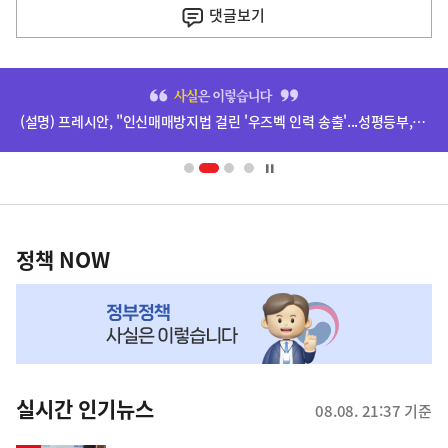
기
댓글
보기
기
사
히
단
(설명) 프레시안, "인신매매방지법 걸린 '우즈벡 인력 송출'...성평등부,노동·법무부에 개선 요청" 관련
배
너
영
정
역
책
정책 NOW
NOW,
MY
맞
춤
뉴
실시간 인기뉴스
08.08. 21:37 기준
스