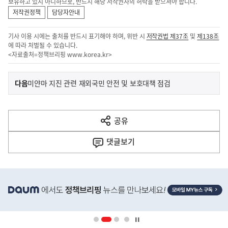
보유하고 있지 아니하므로, 반드시 해당 저작권자의 허락을 받으셔야 합니다.
저작권정책
담당자안내
기사 이용 시에는 출처를 반드시 표기해야 하며, 위반 시
저작권법 제37조
및
제138조
에 따라 처벌될 수 있습니다.
<자료출처=정책브리핑
www.korea.kr
>
이
기
다음
미얀마 지진 관련 재외국민 안전 및 보호대책 점검
사
전
다
공유
열
음
기
댓글
보기
기
사
히
단
배
너