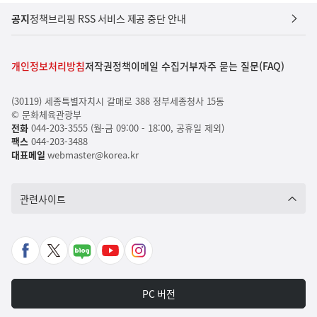
공지
정책브리핑 RSS 서비스 제공 중단 안내
개인정보처리방침
저작권정책
이메일 수집거부
자주 묻는 질문(FAQ)
(30119) 세종특별자치시 갈매로 388 정부세종청사 15동
© 문화체육관광부
전화
044-203-3555 (월-금 09:00 - 18:00, 공휴일 제외)
팩스
044-203-3488
대표메일
webmaster@korea.kr
관련사이트
페
X
네
유
인
이
바
이
튜
스
스
로
버
브
타
PC 버전
북
가
포
바
그