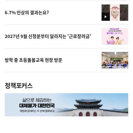
상
6.7% 인상의 결과는요?
영
상
2027년 9월 신청분부터 달라지는 '근로장려금'
방학 중 초등돌봄교육 현장 방문
정책포커스