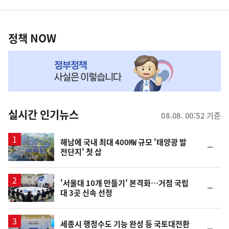
영
정
역
책
정책 NOW
NOW,
MY
맞
춤
뉴
실시간 인기뉴스
08.08. 00:52 기준
스
해남에 국내 최대 400㎿ 규모 '태양광 발
순
전단지' 첫 삽
위
동
일
'서울대 10개 만들기' 본격화…거점 국립
순
대 3곳 신속 선정
위
동
일
세종시 행정수도 기능 완성 등 국토대전환
순