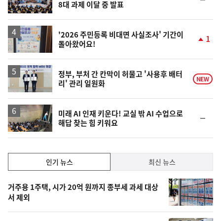
8대 과제 이달 중 발표
위
동
일
'2026 주민등록 비대면 사실조사' 기간이
1
돌아왔어요!
단
계
상
승
정부, 부처 간 칸막이 허물고 '사용후 배터
NEW
리' 관리 일원화
미래 AI 인재 키운다! 교실 밖 AI 수업으로
순
해답 찾는 힘 키워요
위
동
일
인
인기 뉴스
최신 뉴스
기,
인
기
최
거주용 1주택, 시가 20억 원까지 종부세 과세 대상
뉴
서 제외
신,
스
오