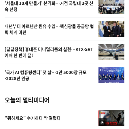
'서울대 10개 만들기' 본격화…거점 국립대 3곳 신
늘
속 선정
의
영
내년부터 아르헨산 원유 수입…핵심광물 공급망 협
상
력 체계 마련
,
오
[달달정책] 휴대폰 미니멀리즘의 실현…KTX·SRT
예매 한 번에 끝!
늘
의
'국가 AI 컴퓨팅센터' 첫 삽…1만 5000장 규모
사
·2028년 완공
진
오늘의 멀티미디어
"뭐하세요" 수거하다 딱 걸렸다
영