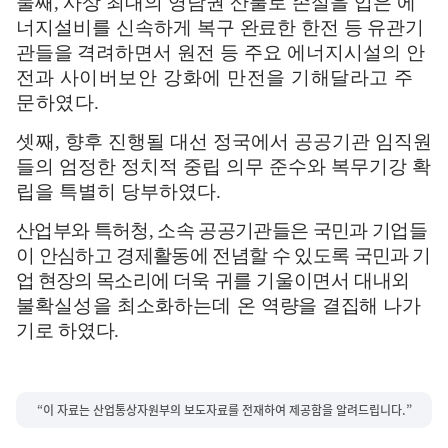
둘째
,
사상 최대의
영남권 산불로 손실을 입은 에
너지설비를 신속하게
복구 완료한 한전 등 유관기
관들을 격려하면서
원전 등
주요 에너지시설의
안
전과
사이버보안 강화에 만전을 기해달라고 주
문하였다
.
셋째
,
향후
진행될 대선 정국에서 공공기관 임직원
들의 엄정한 정치적 중립 의무 준수와 복무기강 확
립을 특별히 당부하였다
.
산업부와 특허청
,
소속 공공기관들은 국민과 기업들
이 안심하고 경제활동에 전념할 수 있도록
국민과 기
업 현장의 목소리에
더욱 귀를 기울이면서 대내외
불확실성을 최소화하는데 온
역량을 결집해 나가
기로 하였다
.
“이 자료는 산업통상자원부의 보도자료를 전재하여 제공함을 알려드립니다.”