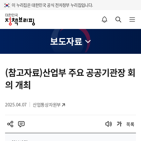
이 누리집은 대한민국 공식 전자정부 누리집입니다.
홈
알림설정 바로가기
검색 바로가기
메뉴 열기
보도자료
콘
텐
(참고자료)산업부 주요 공공기관장 회
츠
의 개최
영
역
2025.04.07
산업통상자원부
목록