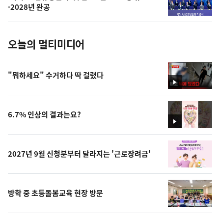
사
·2028년 완공
진
오늘의 멀티미디어
"뭐하세요" 수거하다 딱 걸렸다
영
상
6.7% 인상의 결과는요?
영
상
2027년 9월 신청분부터 달라지는 '근로장려금'
방학 중 초등돌봄교육 현장 방문