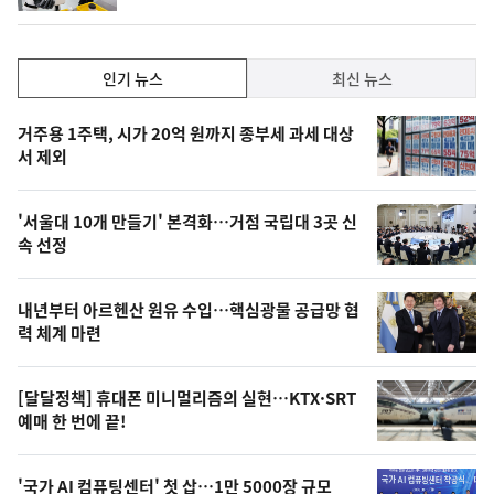
동
일
인
인기 뉴스
최신 뉴스
기,
인
기
최
거주용 1주택, 시가 20억 원까지 종부세 과세 대상
뉴
서 제외
신,
스
오
'서울대 10개 만들기' 본격화…거점 국립대 3곳 신
늘
속 선정
의
영
내년부터 아르헨산 원유 수입…핵심광물 공급망 협
상
력 체계 마련
,
오
[달달정책] 휴대폰 미니멀리즘의 실현…KTX·SRT
예매 한 번에 끝!
늘
의
'국가 AI 컴퓨팅센터' 첫 삽…1만 5000장 규모