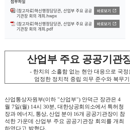
첨부파일
(참고자료)혁신행정담당관, 산업부 주요 공공
바로보기
기관장 회의 개최.hwpx
(참고자료)혁신행정담당관, 산업부 주요 공공
바로보기
기관장 회의 개최.pdf
산업부 주요 공공기관장
-
한치의 소홀함 없는 현안 대응으로 국정
엄정한 정치적 중립 의무 준수와 복무
산업통상자원부
(
이하
"
산업부
")
안덕근 장관은
4
월
7
일
(
월
) 14
시
30
분
,
대한상공회의소
에서
특허청
장과 에너지
,
통상
,
산업 분야
16
개 공공기관장이
참
석한 가운데
산업부 주요 공공기관장 회의를 개최
하였다고 밝혔다
.