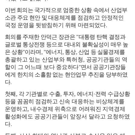
이번
회의는 국가적으로 엄중한 상황 속에서 산업부
소관 주요 현안 및 대응
체계를 점검하고 안정적인
국정 운영을 뒷받침하기 위해 마련되었다
.
회의를 주재한 안덕근 장관은
"
대통령 탄핵 결정과
글로벌 통상전쟁 등으로
대내외 불확실성이 매우 높
은 상황
"
이라며
, "
에너지
,
통상
,
산업 등 실물경제를
총괄하고 있는 산업부와 특허청
,
공공기관들의 역
할이 그 어느때 보다 중요
하다
"
면서 공공기관장들
에게 한치의 소홀함 없는 현안업무 추진을 당부하였
다
.
첫째
,
각 기관별로 수출
,
투자
,
에너지
·
전력 수급상황
등을 꼼꼼히 점검하고
신속 대응하는 비상체계를
운영하고
,
내
수경제 위축으로 어려워진 지역경제
활성화에도
공공기관들이 앞장서 달라고 요청하였
다
.