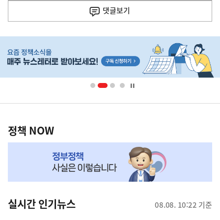
기
댓글
보기
기
사
히
단
배
너
영
정
역
책
정책 NOW
NOW,
MY
맞
춤
뉴
실시간 인기뉴스
08.08. 10:22 기준
스