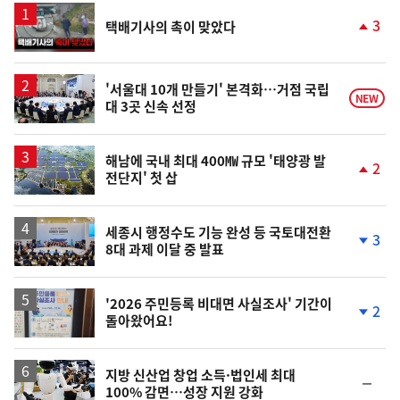
영
3
택배기사의 촉이 맞았다
상
단
계
상
승
'서울대 10개 만들기' 본격화…거점 국립
NEW
대 3곳 신속 선정
해남에 국내 최대 400㎿ 규모 '태양광 발
2
전단지' 첫 삽
단
계
상
승
세종시 행정수도 기능 완성 등 국토대전환
3
8대 과제 이달 중 발표
단
계
하
락
'2026 주민등록 비대면 사실조사' 기간이
2
돌아왔어요!
단
계
하
락
지방 신산업 창업 소득·법인세 최대
순
100% 감면…성장 지원 강화
위