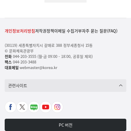
개인정보처리방침
저작권정책
이메일 수집거부
자주 묻는 질문(FAQ)
(30119) 세종특별자치시 갈매로 388 정부세종청사 15동
© 문화체육관광부
전화
044-203-3555 (월-금 09:00 - 18:00, 공휴일 제외)
팩스
044-203-3488
대표메일
webmaster@korea.kr
관련사이트
페
X
네
유
인
이
바
이
튜
스
스
로
버
브
타
PC 버전
북
가
포
바
그