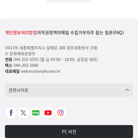
개인정보처리방침
저작권정책
이메일 수집거부
자주 묻는 질문(FAQ)
(30119) 세종특별자치시 갈매로 388 정부세종청사 15동
© 문화체육관광부
전화
044-203-3555 (월-금 09:00 - 18:00, 공휴일 제외)
팩스
044-203-3488
대표메일
webmaster@korea.kr
관련사이트
페
X
네
유
인
이
바
이
튜
스
스
로
버
브
타
PC 버전
북
가
포
바
그