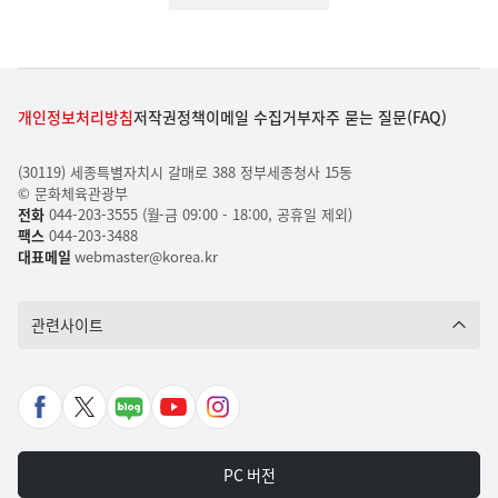
개인정보처리방침
저작권정책
이메일 수집거부
자주 묻는 질문(FAQ)
(30119) 세종특별자치시 갈매로 388 정부세종청사 15동
© 문화체육관광부
전화
044-203-3555 (월-금 09:00 - 18:00, 공휴일 제외)
팩스
044-203-3488
대표메일
webmaster@korea.kr
관련사이트
페
X
네
유
인
이
바
이
튜
스
스
로
버
브
타
PC 버전
북
가
포
바
그