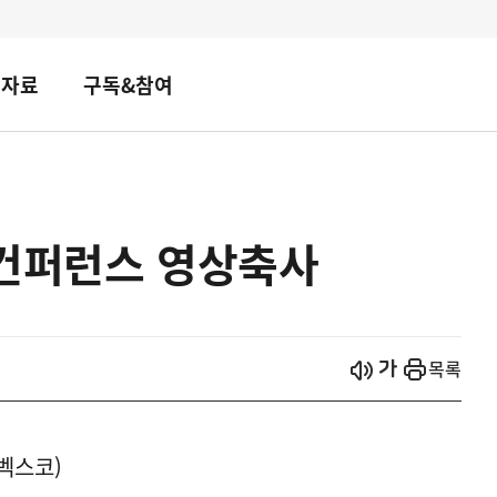
책자료
구독&참여
 컨퍼런스 영상축사
시작
열기
목록
벡스코)