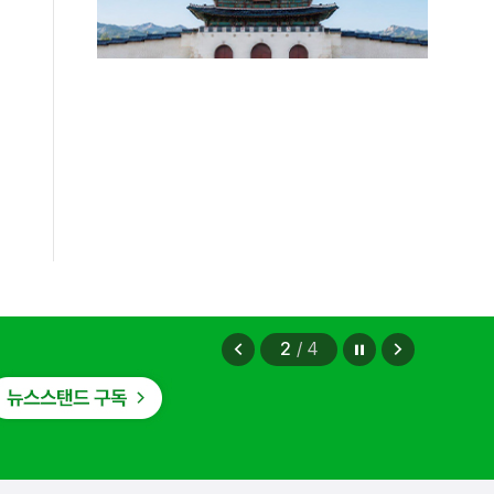
법무부에 개선 요청" 관련
2026.08.08
정지
이
다
2
/
4
전
음
보
보
기
기