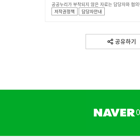
공공누리가 부착되지 않은 자료는 담당자와 협의
저작권정책
담당자안내
(설명) 프레시안, "인
고용노동부
공유하기
열
기
하
단
배
너
영