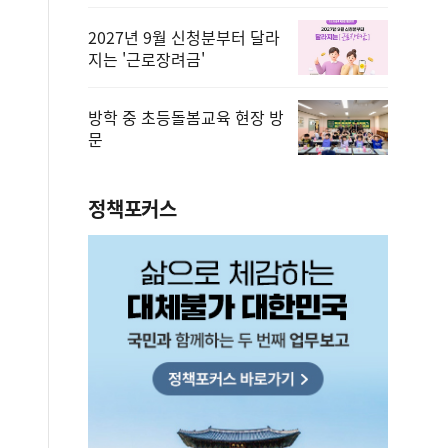
2027년 9월 신청분부터 달라
지는 '근로장려금'
방학 중 초등돌봄교육 현장 방
문
정책포커스