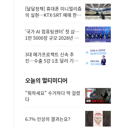
[달달정책] 휴대폰 미니멀리즘
의 실현…KTX·SRT 예매 한
번에 끝!
'국가 AI 컴퓨팅센터' 첫 삽…
1만 5000장 규모·2028년 완
공
3대 메가프로젝트 신속 추
진…수출 5강·1조 달러 기반
구축
오늘의 멀티미디어
"뭐하세요" 수거하다 딱 걸렸
다
6.7% 인상의 결과는요?