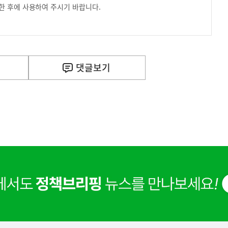
한 후에 사용하여 주시기 바랍니다.
사
신매매방지법 걸린 '우즈벡 인력 송출'...성평등부,노동·
실
은
이
댓글
보기
렇
습
니
다