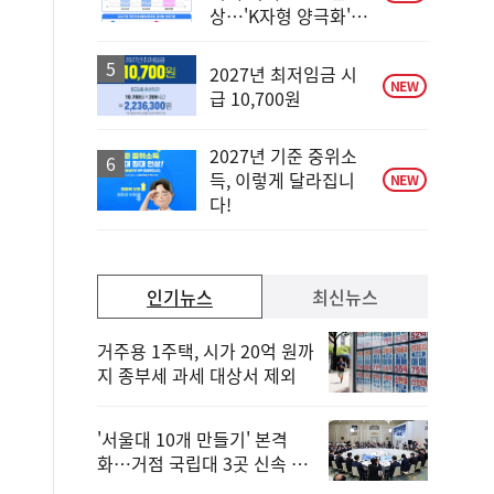
상…'K자형 양극화'
대응
2027년 최저임금 시
NEW
급 10,700원
2027년 기준 중위소
득, 이렇게 달라집니
NEW
다!
인기뉴스
최신뉴스
거주용 1주택, 시가 20억 원까
지 종부세 과세 대상서 제외
'서울대 10개 만들기' 본격
화…거점 국립대 3곳 신속 선
정