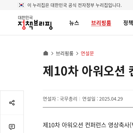
이 누리집은 대한민국 공식 전자정부 누리집입니다.
뉴스
브리핑룸
정
대
한
민
국
정
사
브리핑룸
연설문
책
홈
브
이
으
제10차 아워오션
콘
리
트
로
핑
텐
이
츠
동
영
경
연설자 : 국무총리
연설일 : 2025.04.29
역
로
공
유
열
제10차 아워오션 컨퍼런스 영상축사(
기
댓