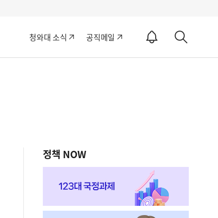
알
청와대 소식
공직메일
림
상
ON
세
검
색
정책 NOW