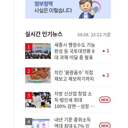
실시간 인기뉴스
08.08. 23:22 기준
세종시 행정수도 기능
1
완성 등 국토대전환 8
단
대 과제 이달 중 발표
계
상
승
치킨 '용량꼼수' 직접
2
재보고 제보하기까지
단
계
상
지방 신산업 창업 소
승
득·법인세 최대
NEW
100% 감면…성장 지
원 강화
내년 기준 중위소득
역대 최대 6.7% 인
NEW