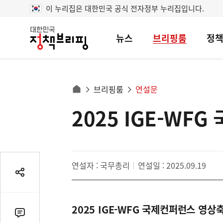
이 누리집은 대한민국 공식 전자정부 누리집입니다.
뉴스
브리핑룸
정
대
한
민
국
정
사
브리핑룸
연설문
책
홈
브
이
으
2025 IGE-WF
콘
리
트
로
핑
텐
이
츠
동
영
경
연설자 : 국무총리
연설일 : 2025.09.19
역
로
공
유
열
2025 IGE-WFG 국제컨퍼런스 영상
기
댓