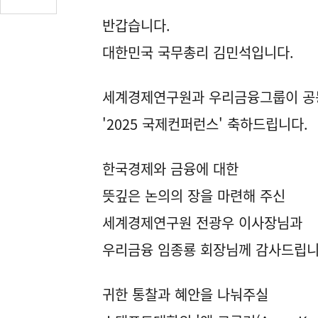
글
반갑습니다.
수
(클
대한민국 국무총리 김민석입니다.
릭
시
댓
세계경제연구원과 우리금융그룹이 공
글
'2025 국제컨퍼런스' 축하드립니다.
로
이
동)
한국경제와 금융에 대한
뜻깊은 논의의 장을 마련해 주신
세계경제연구원 전광우 이사장님과
우리금융 임종룡 회장님께 감사드립니
귀한 통찰과 혜안을 나눠주실