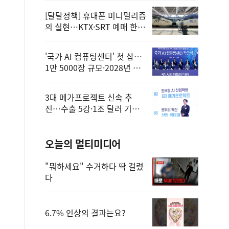
[달달정책] 휴대폰 미니멀리즘
의 실현…KTX·SRT 예매 한
번에 끝!
'국가 AI 컴퓨팅센터' 첫 삽…
1만 5000장 규모·2028년 완
공
3대 메가프로젝트 신속 추
진…수출 5강·1조 달러 기반
구축
오늘의 멀티미디어
"뭐하세요" 수거하다 딱 걸렸
다
6.7% 인상의 결과는요?