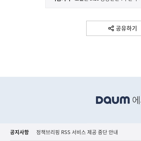
다
음
기
사
공유하기
열
기
영
역
(보도설명) 정부는
재정경제부
하
단
배
너
영
역
공지사항
정책브리핑 RSS 서비스 제공 중단 안내