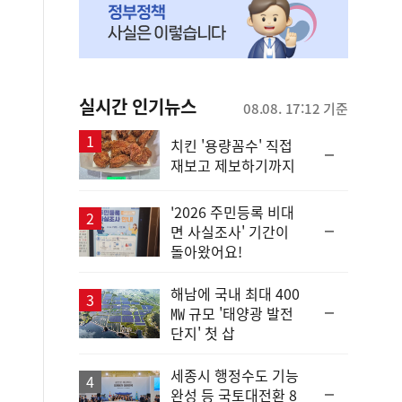
실시간 인기뉴스
08.08. 17:12 기준
치킨 '용량꼼수' 직접
순
재보고 제보하기까지
위
동
일
'2026 주민등록 비대
순
면 사실조사' 기간이
위
돌아왔어요!
동
일
해남에 국내 최대 400
순
㎿ 규모 '태양광 발전
위
단지' 첫 삽
동
일
세종시 행정수도 기능
순
완성 등 국토대전환 8