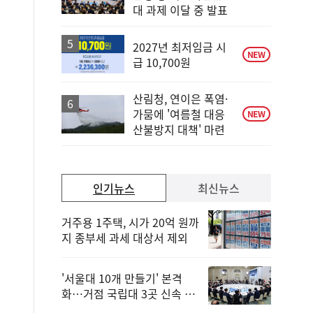
위
대 과제 이달 중 발표
동
일
2027년 최저임금 시
NEW
급 10,700원
산림청, 연이은 폭염·
가뭄에 '여름철 대응
NEW
산불방지 대책' 마련
인기뉴스
최신뉴스
거주용 1주택, 시가 20억 원까
지 종부세 과세 대상서 제외
'서울대 10개 만들기' 본격
화…거점 국립대 3곳 신속 선
정