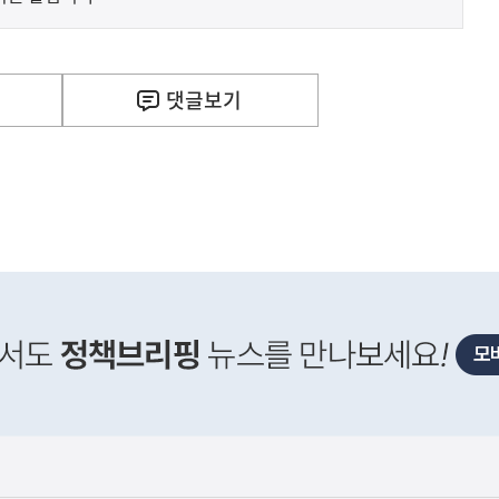
댓글
보기
사
 거주용 1주택을 두텁게 보호하기 위한 방안을 세제개
실
은
이
렇
습
니
다