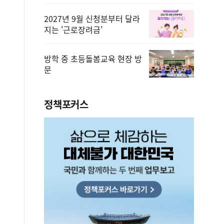
2027년 9월 신청분부터 달라
지는 '근로장려금'
방학 중 초등돌봄교육 현장 방
문
정책포커스