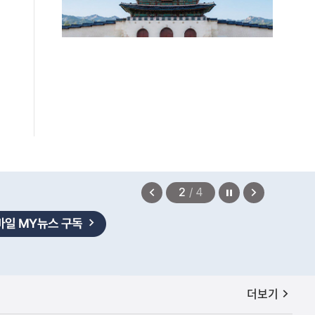
편안에 담았습니다.
2026.08.07
정지
이
다
2
/
4
전
음
보
보
기
기
공지사항
더보기