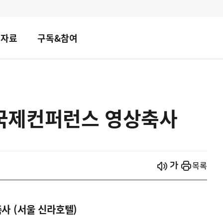
책자료
구독&참여
G 국제컨퍼런스 영상축사
시작
열기
목록
축사 (서울 신라호텔)