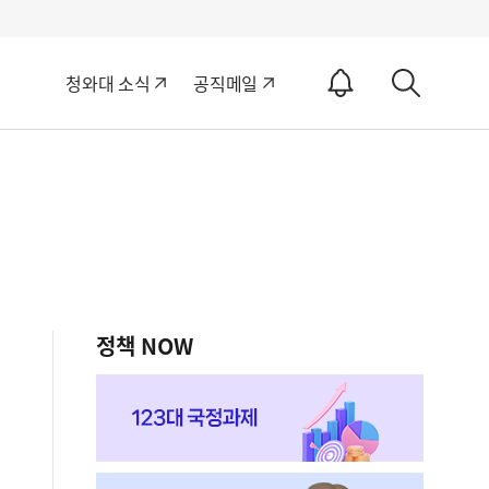
알
청와대 소식
공직메일
림
상
ON
세
검
색
정책 NOW