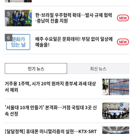
계
상
승
한-브라질 우주협력 확대…발사 규제 협력
NEW
·중남미 진출 지원
매주 수요일은 문화데이! 부담 없이 일상에
NEW
예술을!
인
인기 뉴스
최신 뉴스
기,
인
기
최
거주용 1주택, 시가 20억 원까지 종부세 과세 대상
뉴
서 제외
신,
스
오
'서울대 10개 만들기' 본격화…거점 국립대 3곳 신
늘
속 선정
의
영
[달달정책] 휴대폰 미니멀리즘의 실현…KTX·SRT