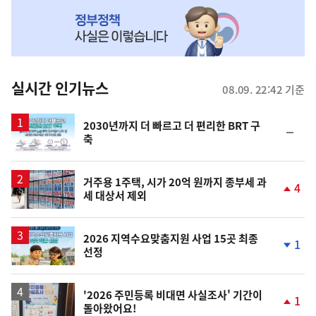
NOW,
MY
맞
춤
뉴
실시간 인기뉴스
08.09. 22:42 기준
스
2030년까지 더 빠르고 더 편리한 BRT 구
순
축
위
동
일
거주용 1주택, 시가 20억 원까지 종부세 과
4
세 대상서 제외
단
계
상
승
2026 지역수요맞춤지원 사업 15곳 최종
1
선정
단
계
하
락
'2026 주민등록 비대면 사실조사' 기간이
1
돌아왔어요!
단