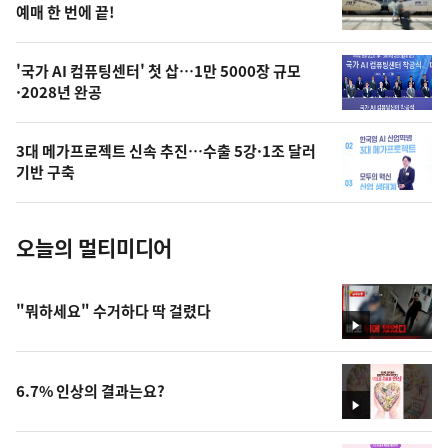
상
예매 한 번에 끝!
,
오
'국가 AI 컴퓨팅센터' 첫 삽…1만 5000장 규모
·2028년 완공
늘
의
3대 메가프로젝트 신속 추진…수출 5강·1조 달러
사
기반 구축
진
오늘의 멀티미디어
"뭐하세요" 수거하다 딱 걸렸다
영
상
6.7% 인상의 결과는요?
영
상