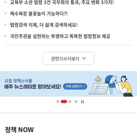
교육부 소관 법령 3건 국무회의 통과, 주요 변화 3가지!
해수욕장 불꽃놀이 가능하다?!
법령검색 이제, 더 쉽게 검색하세요!
국민주권을 실현하는 투명하고 똑똑한 법령정보 제공
관련기사 더보기
히
단
배
너
영
정
역
책
정책 NOW