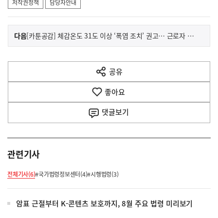
저작권정책
담당자안내
이
기
다음
[카툰공감] 체감온도 31도 이상 ‘폭염 조치’ 권고… 근로자 건강보호 대책
사
전
다
공유
열
음
기
좋아요
기
사
댓글
보기
관련기사
전체기사(6)
#국가법령정보센터(4)
#시행법령(3)
암표 근절부터 K-콘텐츠 보호까지, 8월 주요 법령 미리보기