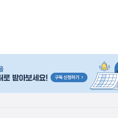
사
 거주용 1주택을 두텁게 보호하기 위한 방안을 세제개
실
은
이
렇
습
니
다