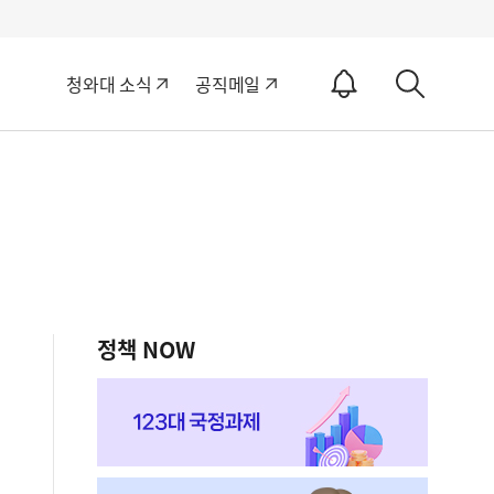
알
청와대 소식
공직메일
림
상
ON
세
검
색
정책 NOW