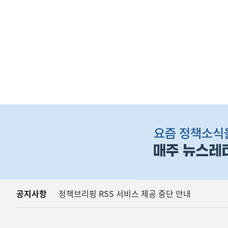
(보도설명) 정부는
재정경제부
하
단
배
너
영
역
공지사항
정책브리핑 RSS 서비스 제공 중단 안내