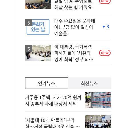
교실 밖 AI 수업으로
NEW
해답 찾는 힘 키워요
매주 수요일은 문화데
3
이! 부담 없이 일상에
단
예술을!
계
하
락
이 대통령, 국가폭력
피해자들에 '치유와
NEW
명예 회복' 정부 의지
전달
인기뉴스
최신뉴스
거주용 1주택, 시가 20억 원까
지 종부세 과세 대상서 제외
'서울대 10개 만들기' 본격
화…거점 국립대 3곳 신속 선