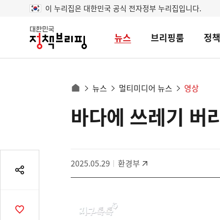
이 누리집은 대한민국 공식 전자정부 누리집입니다.
뉴스
브리핑룸
정
대
한
민
국
정
사
뉴스
멀티미디어 뉴스
영상
책
홈
브
이
으
바다에 쓰레기 버
콘
리
트
로
핑
텐
이
츠
동
영
경
2025.05.29
환경부
역
로
공
유
열
기
공