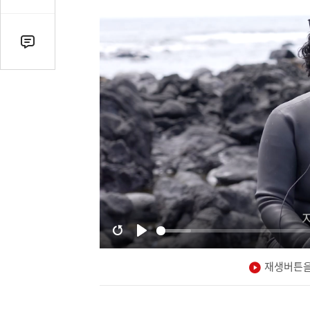
감
수
댓
글
수
(클
릭
시
댓
글
로
이
동)
재생버튼을