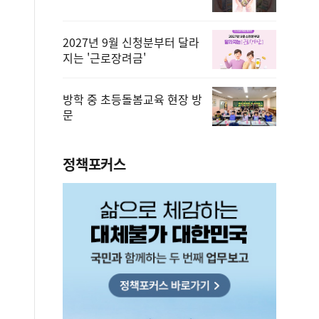
2027년 9월 신청분부터 달라
지는 '근로장려금'
방학 중 초등돌봄교육 현장 방
문
정책포커스