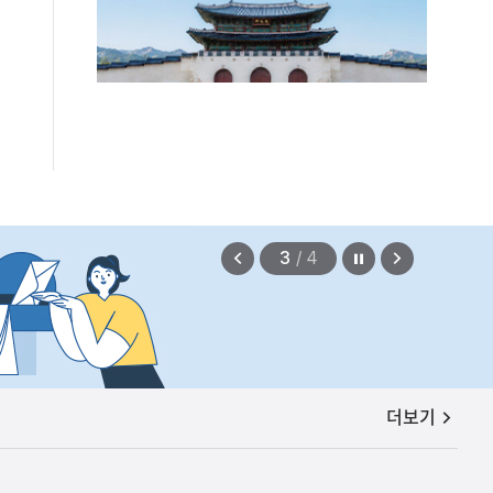
편안에 담았습니다.
2026.08.07
정지
이
다
3
/
4
전
음
보
보
기
기
공지사항
더보기