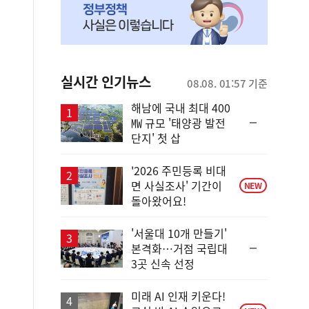
실시간 인기뉴스
08.08. 01:57 기준
해남에 국내 최대 400
순
㎿ 규모 '태양광 발전
위
단지' 첫 삽
동
일
'2026 주민등록 비대
면 사실조사' 기간이
NEW
돌아왔어요!
'서울대 10개 만들기'
순
본격화…거점 국립대
위
3곳 신속 선정
동
일
미래 AI 인재 키운다!