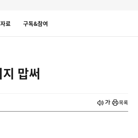
책자료
구독&참여
리지 맙써
시작
열기
목록