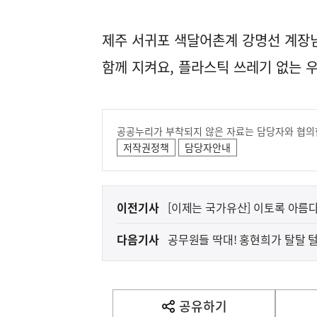
제주 서귀포 색달어촌계 강명선 계장
함께 지켜요, 플라스틱 쓰레기 없는 우
공공누리가 부착되지 않은 자료는 담당자와 협의
저작권정책
담당자안내
이
이전기사
[이제는 국가유산] 이토록 아름
전
다음기사
공무원들 딱대! 홍현희가 탈탈 
다
음
기
사
공유하기
열