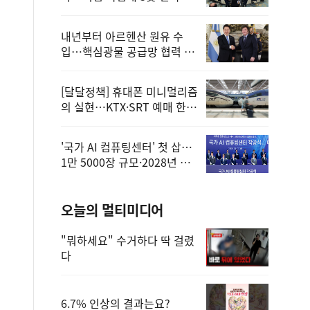
정
내년부터 아르헨산 원유 수
입…핵심광물 공급망 협력 체
계 마련
[달달정책] 휴대폰 미니멀리즘
의 실현…KTX·SRT 예매 한
번에 끝!
'국가 AI 컴퓨팅센터' 첫 삽…
1만 5000장 규모·2028년 완
공
오늘의 멀티미디어
"뭐하세요" 수거하다 딱 걸렸
다
6.7% 인상의 결과는요?