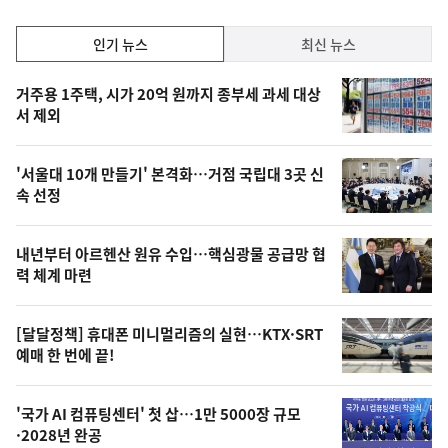
인
인기 뉴스
최신 뉴스
기,
인
기
최
거주용 1주택, 시가 20억 원까지 종부세 과세 대상
뉴
서 제외
신,
스
오
'서울대 10개 만들기' 본격화…거점 국립대 3곳 신
늘
속 선정
의
영
내년부터 아르헨산 원유 수입…핵심광물 공급망 협
상
력 체계 마련
,
오
[달달정책] 휴대폰 미니멀리즘의 실현…KTX·SRT
예매 한 번에 끝!
늘
의
'국가 AI 컴퓨팅센터' 첫 삽…1만 5000장 규모
사
·2028년 완공