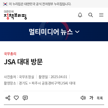
이 누리집은 대한민국 공식 전자정부 누리집입니다.
홈
알림설정 바로가기
검색 바로가기
메뉴 열기
멀티미디어 뉴스
콘
텐
국무총리
츠
JSA 대대 방문
영
역
사진출처 : 국무조정실
촬영일 : 2025.04.01
촬영장소 : 경기도 > 파주시 공동경비구역(JSA) 대대
목록