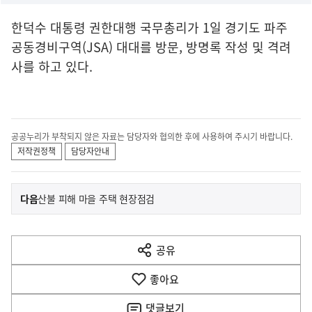
한덕수 대통령 권한대행 국무총리가 1일 경기도 파주
공동경비구역(JSA) 대대를 방문, 방명록 작성 및 격려
사를 하고 있다.
공공누리가 부착되지 않은 자료는 담당자와 협의한 후에 사용하여 주시기 바랍니다.
저작권정책
담당자안내
이
기
다음
산불 피해 마을 주택 현장점검
사
전
다
공유
열
음
기
좋아요
기
사
댓글
보기