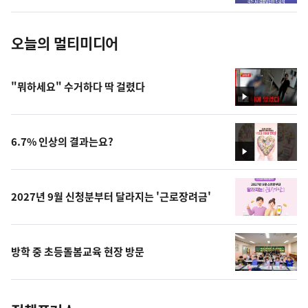
진
오늘의 멀티미디어
"뭐하세요" 수거하다 딱 걸렸다
영
상
6.7% 인상의 결과는요?
영
상
2027년 9월 신청분부터 달라지는 '근로장려금'
방학 중 초등돌봄교육 현장 방문