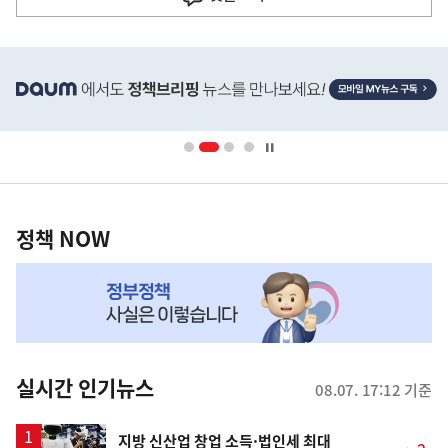
히
단
배
너
영
정
역
책
정책 NOW
NOW,
MY
맞
춤
뉴
실시간 인기뉴스
08.07. 17:12 기준
스
지방 신산업 창업 소득·법인세 최대