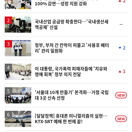
2
100% 감면…성장 지원 강화
단
계
상
승
국내산업 공급망 확충한다…'국내생산세
순
액공제' 신설
위
동
일
정부, 부처 간 칸막이 허물고 '사용후 배터
2
리' 관리 일원화
단
계
하
락
이 대통령, 국가폭력 피해자들에 '치유와
1
명예 회복' 정부 의지 전달
단
계
상
승
'서울대 10개 만들기' 본격화…거점 국립
NEW
대 3곳 신속 선정
[달달정책] 휴대폰 미니멀리즘의 실현…
NEW
KTX·SRT 예매 한 번에 끝!