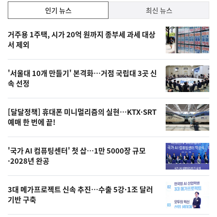
인
인기 뉴스
최신 뉴스
기,
인
기
최
거주용 1주택, 시가 20억 원까지 종부세 과세 대상
뉴
서 제외
신,
스
오
'서울대 10개 만들기' 본격화…거점 국립대 3곳 신
늘
속 선정
의
영
[달달정책] 휴대폰 미니멀리즘의 실현…KTX·SRT
상
예매 한 번에 끝!
,
오
'국가 AI 컴퓨팅센터' 첫 삽…1만 5000장 규모
·2028년 완공
늘
의
3대 메가프로젝트 신속 추진…수출 5강·1조 달러
사
기반 구축
진