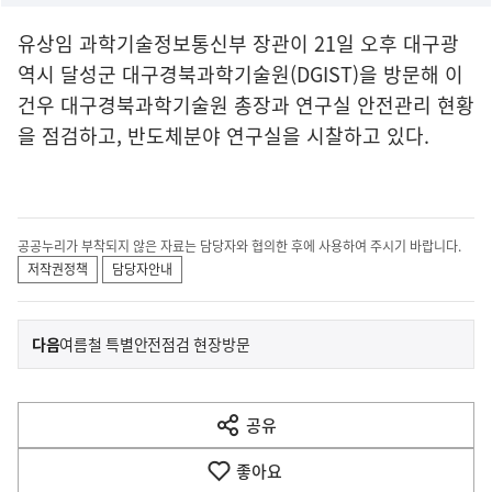
유상임 과학기술정보통신부 장관이 21일 오후 대구광
역시 달성군 대구경북과학기술원(DGIST)을 방문해 이
건우 대구경북과학기술원 총장과 연구실 안전관리 현황
을 점검하고, 반도체분야 연구실을 시찰하고 있다.
공공누리가 부착되지 않은 자료는 담당자와 협의한 후에 사용하여 주시기 바랍니다.
저작권정책
담당자안내
이
기
다음
여름철 특별안전점검 현장방문
사
전
다
공유
열
음
기
좋아요
기