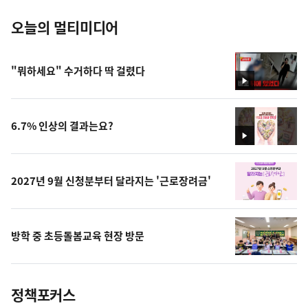
오늘의 멀티미디어
"뭐하세요" 수거하다 딱 걸렸다
영
상
6.7% 인상의 결과는요?
영
상
2027년 9월 신청분부터 달라지는 '근로장려금'
방학 중 초등돌봄교육 현장 방문
정책포커스