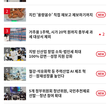
동
일
치킨 '용량꼼수' 직접 재보고 제보하기까지
NEW
거주용 1주택, 시가 20억 원까지 종부세 과
2
세 대상서 제외
단
계
상
승
지방 신산업 창업 소득·법인세 최대
NEW
100% 감면…성장 지원 강화
철강·석유화학 등 주력산업 AI 제조 혁
NEW
신…잠재성장률 높인다
5개 정부위원회 청년위원, 국민추천제로
NEW
선발…청년 참여 확대