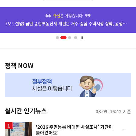
히
단
(보도설명) 금번 종합부동산세 개편은 거주 중심 주택시장 정착, 공정과세 및 과세형평 제고를 위한 것입니다.
배
너
영
정
역
책
정책 NOW
NOW,
MY
맞
춤
뉴
실시간 인기뉴스
08.09. 16:42 기준
스
'2026 주민등록 비대면 사실조사' 기간이
순
돌아왔어요!
위