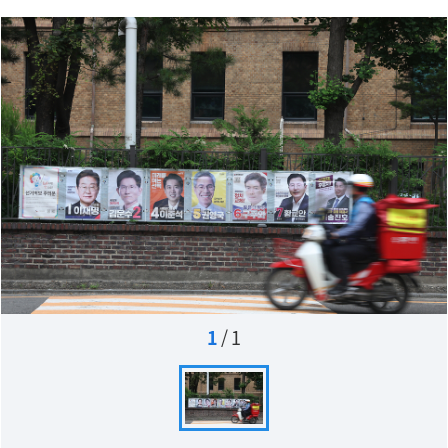
1
/
1