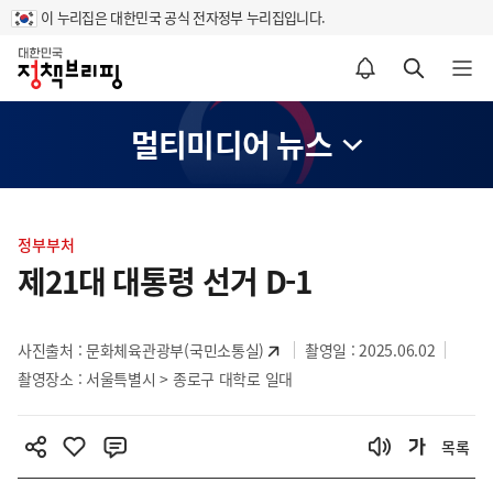
이 누리집은 대한민국 공식 전자정부 누리집입니다.
홈
알림설정 바로가기
검색 바로가기
메뉴 열기
멀티미디어 뉴스
콘
텐
정부부처
츠
제21대 대통령 선거 D-1
영
역
사진출처 :
문화체육관광부(국민소통실)
촬영일 : 2025.06.02
촬영장소 : 서울특별시 > 종로구 대학로 일대
목록