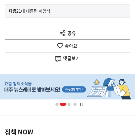
이
기
다음
21대 대통령 취임식
사
전
다
공유
열
음
기
좋아요
기
사
댓글
보기
히
단
배
너
영
정
역
책
정책 NOW