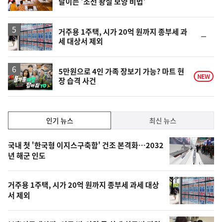
달이는 '조선 왕실 보양 비법'
위
동
일
거주용 1주택, 시가 20억 원까지 종부세 과
순
세 대상서 제외
위
동
일
영
5만원으로 4인 가족 장보기 가능? 마트 현
NEW
장 습격 사건
상
인
인기 뉴스
최신 뉴스
기,
인
기
최
국내 첫 '한국형 이지스구축함' 건조 본격화…2032
뉴
년 해군 인도
신,
스
오
거주용 1주택, 시가 20억 원까지 종부세 과세 대상
늘
서 제외
의