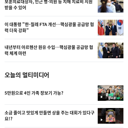
영
보훈의료대상자, 인근 병·의원 등 치매 치료비 지원
상
받을 수 있어
,
오
이 대통령 "한-칠레 FTA 개선…핵심광물 공급망 협
력 더욱 강화"
늘
의
내년부터 아르헨산 원유 수입…핵심광물 공급망 협
사
력 체계 마련
진
오늘의 멀티미디어
5만원으로 4인 가족 장보기 가능?
영
상
소금 줄이고 맛있게 만들면 상을 주는 대회가 있다구
요!?
영
상