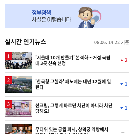
NOW,
MY
맞
춤
뉴
실시간 인기뉴스
08.06. 14:22 기준
스
'서울대 10개 만들기' 본격화…거점 국립
2
대 3곳 신속 선정
단
계
상
승
'한국형 코첼라' 패노메논 내년 12월에 열
1
린다
단
계
하
락
영
선크림, 그렇게 바르면 차단이 아니라 차단
1
당해요!
상
단
계
하
락
무더위 잊는 궁궐 피서, 창덕궁 약방에서
순